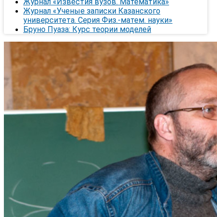
Журнал «Известия вузов. Математика»
Журнал «Ученые записки Казанского
университета. Серия Физ.-матем. науки»
Бруно Пуаза: Курс теории моделей