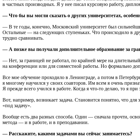
в частных производных. Я у нее писал курсовую работу, дипл
— Что бы вы могли сказать о других университетах, особенн
— В те годы, конечно, Московский университет был сильнейш
Остальные — на следующих ступеньках. Что происходило в друг
трудно сравнивать.
— А позже вы получали дополнительное образование за гра
— Нет, за границей не работал, по крайней мере на длительный
на конференции или для совместной работы. Но формально доп
Все мое обучение проходило в Ленинграде, а потом в Петербург
я многому научился у своих соавторов. Им всем я очень призна
Я прежде всего учился в работе. Когда я что-то делаю, то я при 
Вот, например, возникает задача. Становится понятно, что для 
«под задачу».
Вообще есть два разных способа. Один — сначала прочти, освой
метода — и в работе, и в преподавании.
— Расскажите, какими задачами вы сейчас занимаетесь?