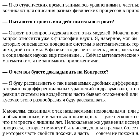
— Я со студенческих времен занимаюсь уравнениями в частных
возникают для описания разных физических процессов в приро
— Пытаются строить или действительно строят?
— Строят, но вопрос в адекватности этих моделей. Модели вооб
вопрос относится уже к философии науки. Я, наверное, мог бы
которых описывается поведение системы в математических тер
исходной системы. В физике это делается очень давно, здесь 
в социальных науках еще поменьше… Сейчас математические мо
математики», я не занимаюсь приложениями.
— О чем вы будете докладывать на Конгрессе?
— Я буду рассказывать о так называемых дробных дифференциа
в терминах дифференциальных уравнений подразумевало, что во
реакция системы на воздействия часто бывает отложенной или
кусочке этого разнообразия я буду рассказывать.
К моделям, связанным с так называемыми нелокальными, или
и обыкновенным, и в частных производных — уже несколько с
что им триста с лишним лет. Нелокальные же уравнения исслед
процессы, которые не могут быть исследованы в рамках более 
у которых часть свойств похожи, а часть — совсем не похожи 