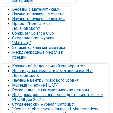
материалы
Беседы с математиками
Научно-популярные статьи
Научно-популярные лекции
Проект "Новости от
Лобачевского"
Computer Science Club
Студенческий журнал
"Матрица"
Занимательная математика
Международные медали и
премии
Казанский федеральный университет
Институт математики и механики им. Н.И.
Лобачевского
Научные центры мирового уровня
Математические НЦМУ
Региональные математические центры
Информационная справка о деятельности сети
РНОМЦ за 2021 г.
Студенческий журнал "Матрица"
Журнал «Lobachevskii Journal of Mathematics»