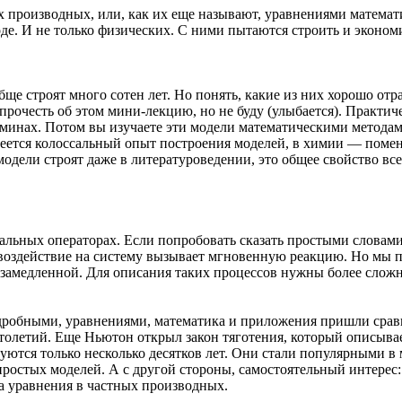
 производных, или, как их еще называют, уравнениями математи
де. И не только физических. С ними пытаются строить и эконом
ще строят много сотен лет. Но понять, какие из них хорошо отра
 прочесть об этом мини-лекцию, но не буду (улыбается). Практ
минах. Потом вы изучаете эти модели математическими методами
имеется колоссальный опыт построения моделей, в химии — поме
дели строят даже в литературоведении, это общее свойство вс
льных операторах. Если попробовать сказать простыми словами,
здействие на систему вызывает мгновенную реакцию. Но мы пони
 замедленной. Для описания таких процессов нужны более сложн
 дробными, уравнениями, математика и приложения пришли ср
толетий. Еще Ньютон открыл закон тяготения, который описыв
уются только несколько десятков лет. Они стали популярными в 
простых моделей. А с другой стороны, самостоятельный интерес:
на уравнения в частных производных.