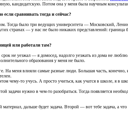
омную, кандидатскую. Потом она у меня была научным консульта
о если сравнивать тогда и сейчас?
им. Тогда было три ведущих университета — Московский, Лени
их странах — у нас не было никаких представлений: граница был
ницей или работали там?
 срок не уезжал — я домосед, надолго уезжать из дома не люблю
олнительного образования у меня не было.
е. На меня влияли самые разные люди. Большая часть, конечно, и
телен.
этом чему-то учусь. А просто учиться, как учатся в школе, я в шк
этой задачи нужно в чем-то разобраться. Тогда появляется необхо
 материал, дальше будет задача. Второй — вот тебе задача, а чт