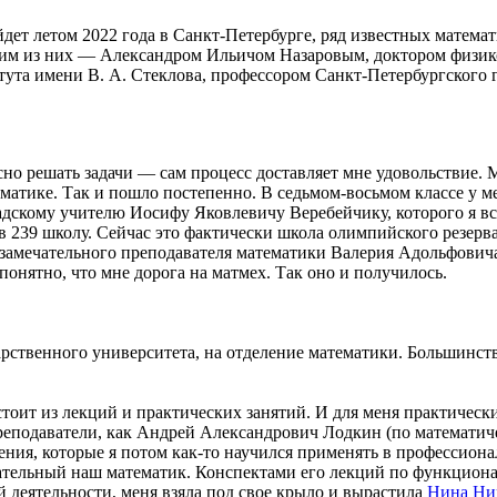
дет летом 2022 года в Санкт-Петербурге, ряд известных матема
ним из них — Александром Ильичом Назаровым, доктором физик
ута имени В. А. Стеклова, профессором Санкт-Петербургского 
но решать задачи — сам процесс доставляет мне удовольствие. М
тематике. Так и пошло постепенно. В седьмом-восьмом классе у 
дскому учителю Иосифу Яковлевичу Веребейчику, которого я вс
в 239 школу. Сейчас это фактически школа олимпийского резерва
 замечательного преподавателя математики Валерия Адольфовича
понятно, что мне дорога на матмех. Так оно и получилось.
рственного университета, на отделение математики. Большинст
остоит из лекций и практических занятий. И для меня практическ
преподаватели, как Андрей Александрович Лодкин (по математич
ения, которые я потом как-то научился применять в профессиона
чательный наш математик. Конспектами его лекций по функциона
й деятельности, меня взяла под свое крыло и вырастила
Нина Ни