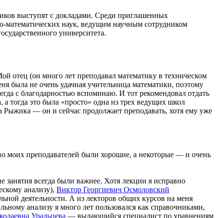
тиков выступят с докладами. Среди приглашенных
о-математических наук, ведущим научным сотрудником
государственного университета.
ой отец (он много лет преподавал математику в техническом
меня была не очень удачная учительница математики, поэтому
егда с благодарностью вспоминаю. И тот рекомендовал отдать
, а тогда это была «просто» одна из трех ведущих школ
 Рыжика — он и сейчас продолжает преподавать, хотя ему уже
во моих преподавателей были хорошие, а некоторые — и очень
ие занятия всегда были важнее. Хотя лекции я исправно
ескому анализу),
Виктор Георгиевич Осмоловский
льной деятельности. А из лекторов общих курсов на меня
льному анализу я много лет пользовался как справочниками,
колаевна Уральцева
— выдающийся специалист по уравнениям