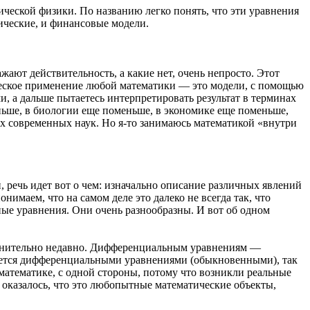
ческой физики. По названию легко понять, что эти уравнения
ические, и финансовые модели.
жают действительность, а какие нет, очень непросто. Этот
ическое применение любой математики — это модели, с помощью
, а дальше пытаетесь интерпретировать результат в терминах
ньше, в биологии еще поменьше, в экономике еще поменьше,
ех современных наук. Но я-то занимаюсь математикой «внутри
 речь идет вот о чем: изначально описание различных явлений
маем, что на самом деле это далеко не всегда так, что
ые уравнения. Они очень разнообразны. И вот об одном
авнительно недавно. Дифференциальным уравнениям —
ается дифференциальными уравнениями (обыкновенными), так
математике, с одной стороны, потому что возникли реальные
 оказалось, что это любопытные математические объекты,