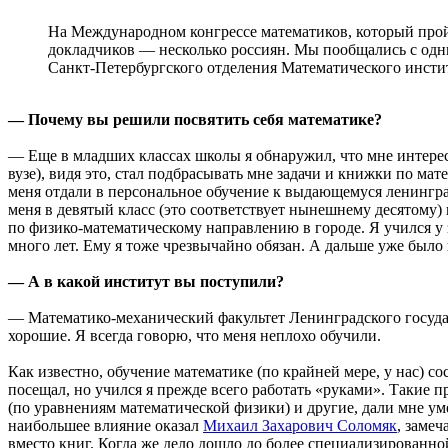
На Международном конгрессе математиков, который прой
докладчиков — несколько россиян. Мы пообщались с од
Санкт-Петербургского отделения Математического инстит
— Почему вы решили посвятить себя математике?
— Еще в младших классах школы я обнаружил, что мне интерес
вузе), видя это, стал подбрасывать мне задачи и книжки по ма
меня отдали в персональное обучение к выдающемуся ленингра
меня в девятый класс (это соответствует нынешнему десятому) 
по физико-математическому направлению в городе. Я учился у
много лет. Ему я тоже чрезвычайно обязан. А дальше уже было 
— А в какой институт вы поступили?
— Математико-механический факультет Ленинградского госуда
хорошие. Я всегда говорю, что меня неплохо обучили.
Как известно, обучение математике (по крайней мере, у нас) с
посещал, но учился я прежде всего работать «руками». Такие 
(по уравнениям математической физики) и другие, дали мне ум
наибольшее влияние оказал
Михаил Захарович Соломяк
, заме
вместо книг. Когда же дело дошло до более специализированно