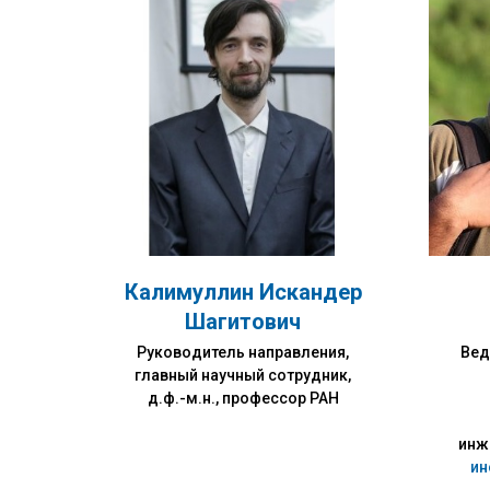
Калимуллин Искандер
Шагитович
Руководитель направления,
Вед
главный научный сотрудник,
д.ф.-м.н., профессор РАН
инж
ин