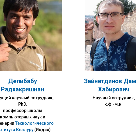
Делибабу
Зайнетдинов Да
Радхакришнан
Хабирович
ущий научный сотрудник,
Научный сотрудник,
PhD,
к.ф.-м.н.
профессор школы
компьютерных наук и
енерии
Технологического
ститута Веллуру
(Индия)