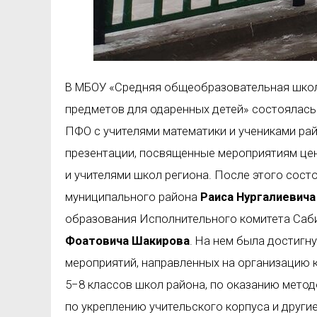
В МБОУ «Средняя общеобразовательная школ
предметов для одаренных детей» состоялас
ПФО с учителями математики и учениками ра
презентации, посвященные мероприятиям цен
и учителями школ региона. После этого сос
муниципального района
Раиса
Нургалиевича
образования Исполнительного комитета Саб
Фоатовича Шакирова
. На нем была достигн
мероприятий, направленных на организацию 
5−8 классов школ района, по оказанию мето
по укреплению учительского корпуса и други