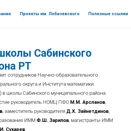
вание
Проекты им. Лобачевского
Полезные ссылки
школы Сабинского
она РТ
изит сотрудников Научно-образовательного
ального округа и Института математики
М) в школы Сабинского муниципального района
частие руководитель НОМЦ ПФО
М.М. Арсланов
,
в
, заместитель руководителя
Д.Х. Зайнетдинов
,
бразования ИММ
Ф.Ш. Зарипов
, магистранты ИММ
.И. Сухарев
.