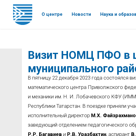
О центре
Новости
Наука и образо
Визит НОМЦ ПФО в 
муниципального рай
В пятницу 22 декабря 2023 года состоялся в
математического центра Приволжского федер
и механики им. Н. И. Лобачевского КФУ (ИМ
Республики Татарстан. В поездке приняли у
исполнительный директор
М.Х. Файзрахмано
заведующий отделением педагогического о
Р.Р. Багавиев
и
Р.В. Уразбахтин
, аспирант
В