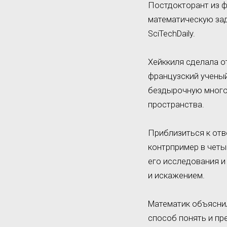
Постдокторант из 
математическую зад
SciTechDaily.
Хейккиля сделала о
французский ученый
бездырочную многом
пространства.
Приблизиться к отв
контрпример в четы
его исследования и
и искажением.
Математик объяснил
способ понять и пр