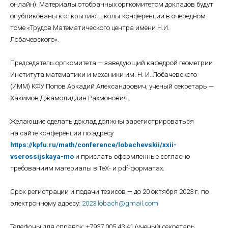
онлайн). Материалы отобранных оргкомитетом докладов будут
опубликованы к открытию школы-конференции в очередном
томе «Трудов Математического центра имени Н.И.
Лобачевского».
Председатель оргкомитета — заведующий кафедрой геометрии
Института математики и механики им. Н. И. Лобачевского
(ИММ) КФУ Попов Аркадий Александрович, ученый секретарь —
Хакимов Джамолиддин Рахмонович.
Желающие сделать доклад должны зарегистрироваться
на сайте конференции по адресу
https://kpfu.ru/math/conference/lobachevskii/xxii-
vserossijskaya-mo
и прислать оформленные согласно
требованиям материалы в TeX- и pdf-форматах.
Срок регистрации и подачи тезисов — до 20 октября 2023 г. по
электронному адресу:
2023.lobach@gmail.com
Телефоны для справок: +7937 005 43 41 (ученый секретарь