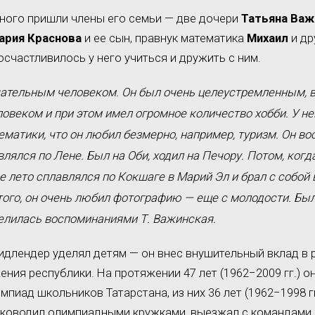
ного пришли члены его семьи — две дочери
Татьяна
Важ
ария Краснова
и ее сын, правнук математика
Михаил
и др
осчастливилось у него учиться и дружить с ним.
чательным человеком. Он был очень целеустремленным,
овеком и при этом имел огромное количество хобби. У не
ематики, что он любил безмерно, например, туризм. Он во
влялся по Лене. Был на Оби, ходил на Печору. Потом, когд
 лето сплавлялся по Кокшаге в Марий Эл и брал с собой 
 того, он очень любил фотографию — еще с молодости. Бы
елилась воспоминаниями Т. Важинская.
длендер уделял детям — он внес внушительный вклад в 
ния республики. На протяжении 47 лет (1962−2009 гг.) 
мпиад школьников Татарстана, из них 36 лет (1962−1998 г
уководил олимпиадными кружками, выезжал с командами