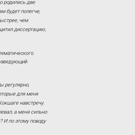
го родились две
ам будет полегче,
быстрее, чем
ащитил диссертацию,
тематического
 заведующий
ы регулярно,
которые для меня
Кокшаге навстречу.
оевал, а меня сильно
? И по этому поводу