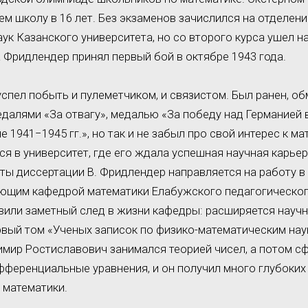
ем школу в 16 лет. Без экзаменов зачислился на отделен
аук Казанского университета, но со второго курса ушел н
Фридлендер принял первый бой в октябре 1943 года.
успел побыть и пулеметчиком, и связистом. Был ранен, о
далями «За отвагу», медалью «За победу над Германией 
 1941−1945 гг.», но так и не забыл про свой интерес к м
лся в университет, где его ждала успешная научная карье
ты диссертации В. Фридлендер направляется на работу в 
ющим кафедрой математики Елабужского педагогического
авили заметный след в жизни кафедры: расширяется науч
рвый том «Ученых записок по физико-математическим нау
мир Ростиславович занимался теорией чисел, а потом с
фференциальные уравнения, и он получил много глубоких 
 математики.