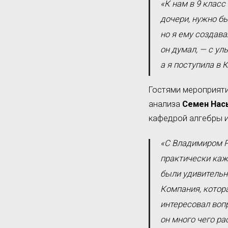
«К нам в 9 класс
дочери, нужно бы
но я ему создава
он думал, — с ул
а я поступила в 
Гостями мероприят
анализа
Семен Нас
кафедрой алгебры 
«С Владимиром Р
практически кажд
были удивительн
Компания, котора
интересовал вопр
он много чего ра