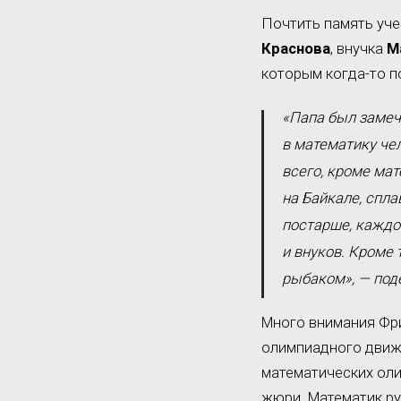
Почтить память уче
Краснова
, внучка
М
которым когда-то п
«Папа был заме
в математику чел
всего, кроме мат
на Байкале, спла
постарше, каждое
и внуков. Кроме
рыбаком», — под
Много внимания Фри
олимпиадного движе
математических оли
жюри. Математик р