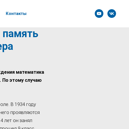
Контакты
и память
ера
ждения математика
 По этому случаю
оле. В 1934 году
 него проявляются
4 лет он занял
прошел 9 класс