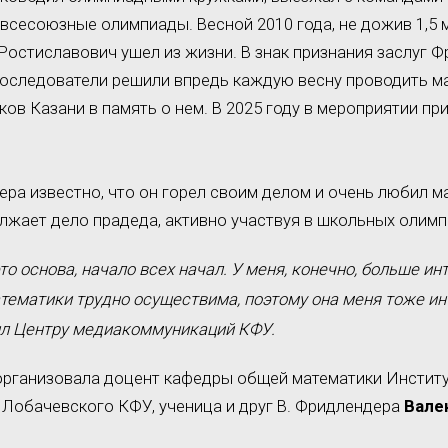
 всесоюзные олимпиады. Весной 2010 года, не дожив 1,5 
 Ростиславович ушел из жизни. В знак признания заслуг 
 последователи решили впредь каждую весну проводить 
ов Казани в память о нем. В 2025 году в мероприятии пр
ра известно, что он горел своим делом и очень любил 
олжает дело прадеда, активно участвуя в школьных олимп
о основа, начало всех начал. У меня, конечно, больше инт
атематики трудно осуществима, поэтому она меня тоже ин
ил Центру медиакоммуникаций КФУ.
организовала доцент кафедры общей математики Институ
И. Лобачевского КФУ, ученица и друг В. Фридлендера
Вале