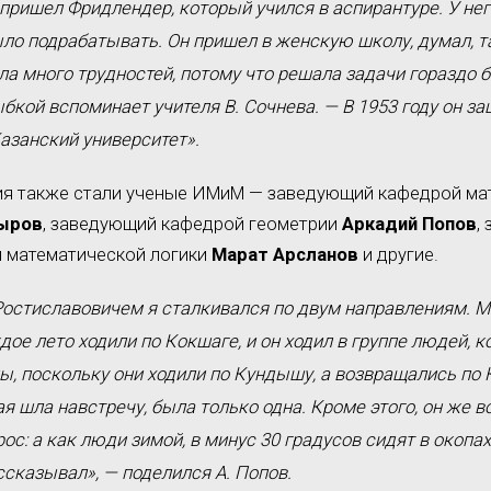
 пришел Фридлендер, который учился в аспирантуре. У не
ло подрабатывать. Он пришел в женскую школу, думал, т
ла много трудностей, потому что решала задачи гораздо 
ыбкой вспоминает учителя В. Сочнева. — В 1953 году он з
Казанский университет».
ия также стали ученые ИМиМ — заведующий кафедрой ма
ыров
, заведующий кафедрой геометрии
Аркадий Попов
,
и математической логики
Марат Арсланов
и другие.
остиславовичем я сталкивался по двум направлениям. М
ое лето ходили по Кокшаге, и он ходил в группе людей, 
ы, поскольку они ходили по Кундышу, а возвращались по 
я шла навстречу, была только одна. Кроме этого, он же в
ос: а как люди зимой, в минус 30 градусов сидят в окопах
ссказывал», — поделился А. Попов.