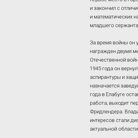
и закончил с отличи
и математических н
младшего сержанта 
За время войны он 
награжден двумя ме
Отечественной войне
1945 года он верну
аспирантуры и защи
назначается заведу
года в Елабуге ост
работа, выходит пе
Фридлендера. Влади
интересов стали ди
актуальной области