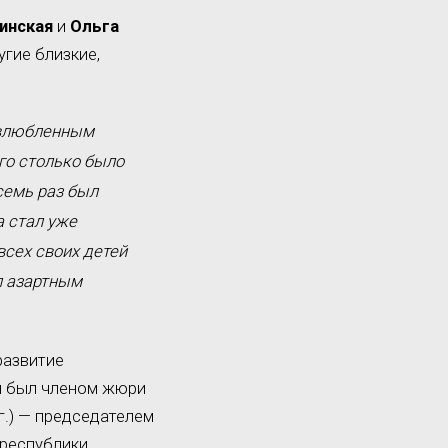
инская
и
Ольга
угие близкие,
 влюбленным
го столько было
семь раз был
а стал уже
всех своих детей
л азартным
развитие
он был членом жюри
г.) — председателем
 республики