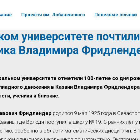
вание
Проекты им. Лобачевского
Полезные ссылки
ком университете почтил
ика Владимира Фридленд
ральном университете отметили 100-летие со дня ро
пиадного движения в Казани Владимира Фридлендера.
еги, ученики и близкие.
авович Фридлендер
родился 9 мая 1925 года в Севастоп
азань, где Володя поступил в школу № 19. С ранних лет у
ению, особенно в области математических дисциплин. В 1
одской олимпиаде школьников по математике. Экстерном 