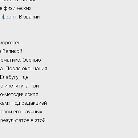
ие физических
а
фронт
. В звании
бморожен,
в Великой
атематике. Осенью
ра. После окончания
Елабугу, где
 института. Три
но-методическая
кам» под редакцией
ферой его научных
результатов в этой