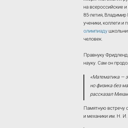
на всероссийские и
85-летия, Владимир
ученики, коллеги и
олимпиаду
школьник
человек.
Правнуку Фридленде
науку. Сам он прод
«Математика — эт
но физика без м
рассказал Миха
Памятную встречу 
и механики им. Н. 