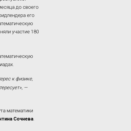
месяца до своего
Фридлендера его
математическую
иняли участие 180
математическую
иадах.
ерес к физике,
тересует», —
та математики
нтина Сочнева
.