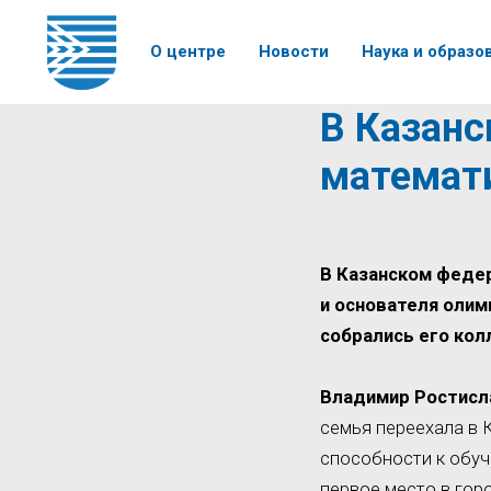
О центре
Новости
Наука и образо
В Казанс
математ
В Казанском феде
и основателя олим
собрались его колл
Владимир Ростисл
семья переехала в К
способности к обуч
первое место в гор