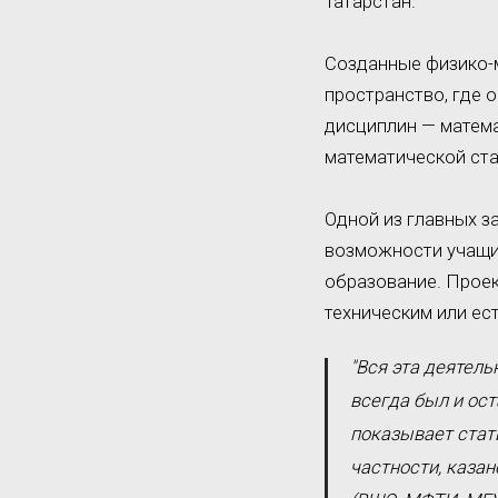
Татарстан.
Созданные физико-
пространство, где 
дисциплин — матема
математической ста
Одной из главных з
возможности учащи
образование. Проек
техническим или ес
"Вся эта деятель
всегда был и ос
показывает стат
частности, каза