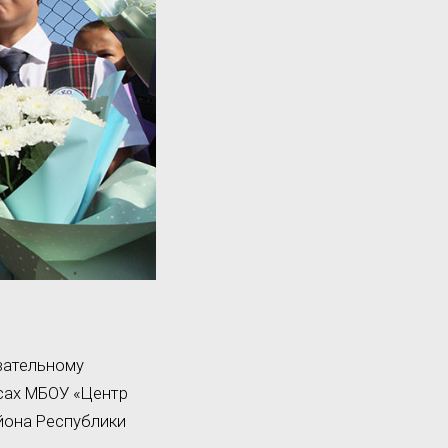
вательному
ссах МБОУ «Центр
йона Республики