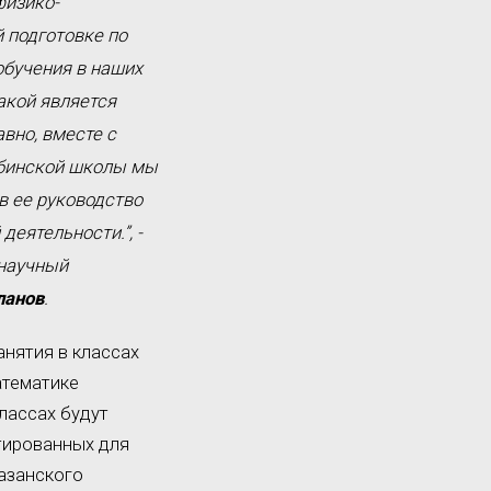
физико-
 подготовке по
обучения в наших
акой является
вно, вместе с
абинской школы мы
в ее руководство
еятельности.”, -
 научный
ланов
.
нятия в классах
атематике
лассах будут
тированных для
азанского