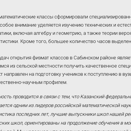
математические классы сформировали специализирован
особое внимание уделяется изучению технических и есте
тики, включая алгебру и геометрию, а также теории веро
тистики. Кроме того, большее количество часов выделен
адач открытия физмат классов в Сабинском районе явля
мся из сельской местности получить качественное спец
т направлен на подготовку учеников к поступлению в вуз
тественно-научным профилем.
ность проводится в связи с тем, что Казанский федераль
тается одним из лидеров российской математической наук
истика последних лет, лучшие выпускники школ нашей рес
нских школ, ориентированы на продолжение обучения в мо