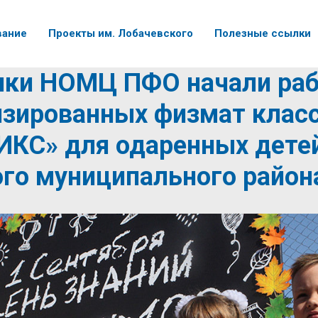
вание
Проекты им. Лобачевского
Полезные ссылки
ики НОМЦ ПФО начали раб
изированных физмат клас
ИКС» для одаренных дете
го муниципального район