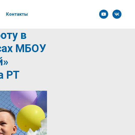
Контакты
оту в
сах МБОУ
й»
а РТ