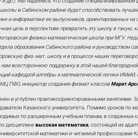
 и др.). Мы надеемся, что создание специализированной 
школы в Сабинском районе будет способствовать лучшей
ике и информатике ее выпускников, ориентированных на 
чная цель в перспективе превратить эту школу в такую, к
огоровская физико-математическая школа при МГУ. Неда
тдела образования Сабинского района и руководством с
оровскую физ.-мат. школу и в процессе наших переговоро
 нам всестороннюю поддержку в этой нашей благородной д
щий кафедрой алгебры и математической логики ИМиМ,
МЦ ПФО, инициатор создания физмат классов
Марат Арс
нен и углублен практикоориентированными занятиями. За
одаватели Казанского университета. Помимо уроков по м
водимых по расширенным учебным планам, в созданных к
 по дисциплине
высокая математика
, состоящей из адап
университетской математики и читаемой профессорами К