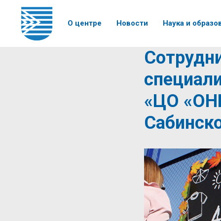
О центре
Новости
Наука и образо
Сотрудн
специал
«ЦО «ОН
Сабинско