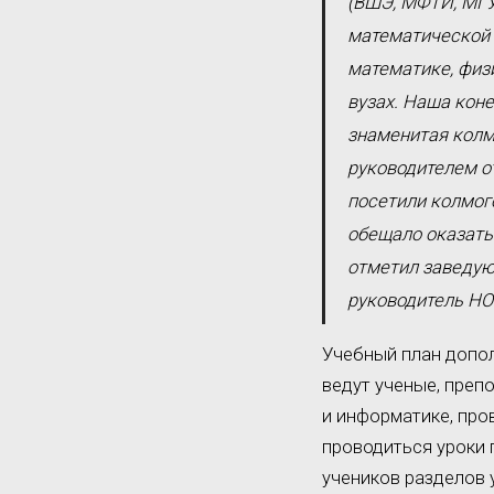
(ВШЭ, МФТИ, МГУ
математической 
математике, физ
вузах. Наша коне
знаменитая колм
руководителем о
посетили колмог
обещало оказать
отметил заведую
руководитель НО
Учебный план допол
ведут ученые, преп
и информатике, про
проводиться уроки
учеников разделов 