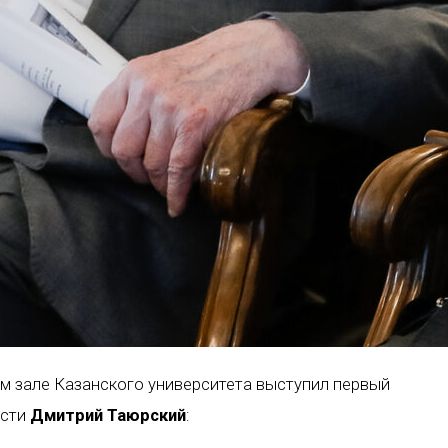
 зале Казанского университета выступил первый
ости
Дмитрий Таюрский
: