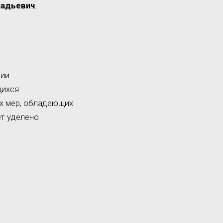
надьевич
.
нии
щихся
х мер, обладающих
ет уделено