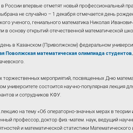
а в России впервые отметят новый профессиональный пр
 выбрана не случайно – 1 декабря отмечается день рожд
кого ученого, гениального математика Николая Иванови
ли в основу открытий отечественной математической шк
 день в Казанском (Приволжском) федеральном универси
я Поволжская математическая олимпиада студентов
ачевского.
ах торжественных мероприятий, посвященных Дню матема
ком университете состоится научно-популярная лекция дл
рантов и сотрудников КФУ.
лекцию на тему «Об операторно-значных мерах в теории
нный профессор, доктор физ.-матем. наук, ведущий науч
ятностей и математической статистики Математического 