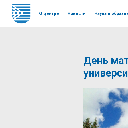
О центре
Новости
Наука и образо
День мат
универси