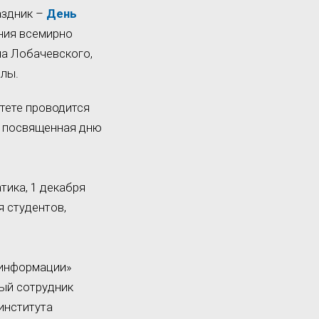
аздник –
День
ения всемирно
ча Лобачевского,
олы.
тете проводится
, посвященная дню
тика, 1 декабря
я студентов,
 информации»
ный сотрудник
института