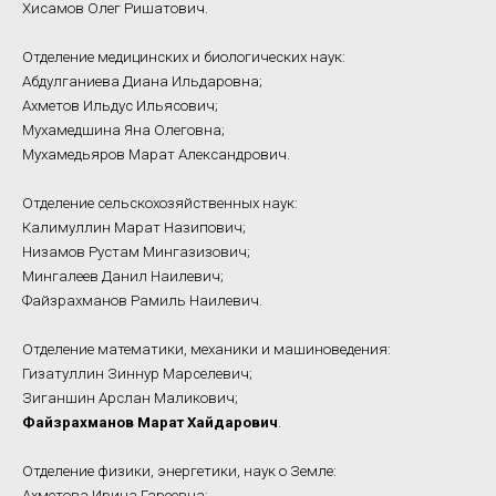
Хисамов Олег Ришатович.
Отделение медицинских и биологических наук:
Абдулганиева Диана Ильдаровна;
Ахметов Ильдус Ильясович;
Мухамедшина Яна Олеговна;
Мухамедьяров Марат Александрович.
Отделение сельскохозяйственных наук:
Калимуллин Марат Назипович;
Низамов Рустам Мингазизович;
Мингалеев Данил Наилевич;
Файзрахманов Рамиль Наилевич.
Отделение математики, механики и машиноведения:
Гизатуллин Зиннур Марселевич;
Зиганшин Арслан Маликович;
Файзрахманов Марат Хайдарович
.
Отделение физики, энергетики, наук о Земле:
Ахметова Ирина Гареевна;