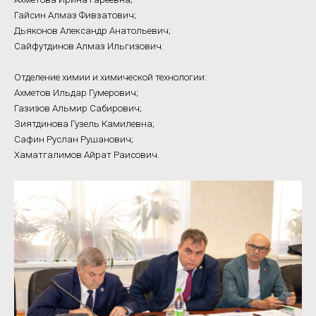
Гайсин Алмаз Фивзатович;
Дьяконов Александр Анатольевич;
Сайфутдинов Алмаз Ильгизович.
Отделение химии и химической технологии:
Ахметов Ильдар Гумерович;
Газизов Альмир Сабирович;
Зиятдинова Гузель Камилевна;
Сафин Руслан Рушанович;
Хаматгалимов Айрат Раисович.