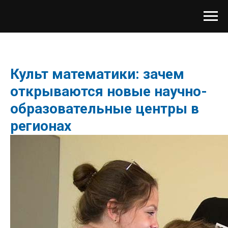
Культ математики: зачем
открываются новые научно-
образовательные центры в
регионах