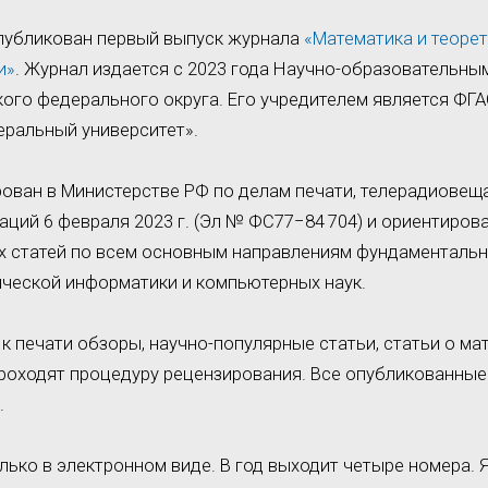
опубликован первый выпуск журнала
«Математика и теоре
и»
. Журнал издается с 2023 года Научно-образовательн
го федерального округа. Его учредителем является ФГА
ральный университет».
ован в Министерстве РФ по делам печати, телерадиовещ
ций 6 февраля 2023 г. (Эл № ФС77−84 704) и ориентиров
х статей по всем основным направлениям фундаментальн
ической информатики и компьютерных наук.
к печати обзоры, научно-популярные статьи, статьи о м
проходят процедуру рецензирования. Все опубликованные
.
лько в электронном виде. В год выходит четыре номера.