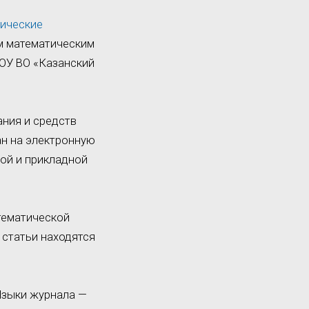
тические
ым математическим
ОУ ВО «Казанский
ания и средств
ан на электронную
ой и прикладной
атематической
 статьи находятся
 Языки журнала —