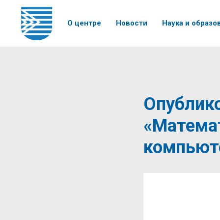
О центре
Новости
Наука и образо
Опублик
«Математ
компьют