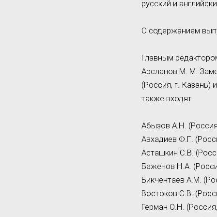
русский и английски
С содержанием вып
Главным редактором
Арсланов М. М. Зам
(Россия, г. Казань)
также входят
Абызов А.Н. (Россия,
Авхадиев Ф.Г. (Росси
Асташкин С.В. (Росс
Баженов Н.А. (Росси
Бикчентаев А.М. (Рос
Востоков С.В. (Росс
Герман О.Н. (Россия,