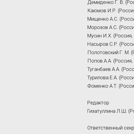
Демиденко Г. В. (Ро
Каюмов И.Р. (Россия
Мищенко А.С. (Росси
Морозов А.С. (Росси
Мусин И.Х. (Россия, 
Насыров С.Р. (Росси
Полотовский Г. М. (
Попов А.А. (Россия, 
Туганбаев А.А. (Росс
Турилова Е.А. (Росси
Фоменко А.Т. (Росси
Редактор
Гизатуллина Л.Ш. (Ро
Ответственный сек