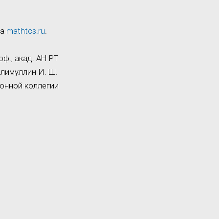
ла
mathtcs.ru
.
ф., акад. АН РТ
лимуллин И. Ш.
ционной коллегии