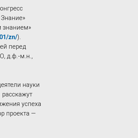
конгресс
 Знание»
м знанием»
01/zn/
).
ией перед
 д.ф.-м.н.,
деятели науки
и расскажут
ижения успеха
ор проекта —