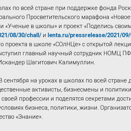
олах по всей стране при поддержке фонда Рос
ерального Просветительского марафона «Новое
ии «Ученые в школы» и проект «Поделись свои
021/08/30/chall/
и
lenta.ru/pressrelease/2021/09/
го проекта в школе «СОлНЦе» с открытой лекц
ыступил главный научный сотрудник НОМЦ ПФО,
Искандер Шагитович Калимуллин.
3 сентября на уроках в школах по всей стране 
бщественные активисты, бизнесмены и политик
 своей профессии и поделятся секретами дост
словиях бизнеса, политики, жизни. Организат
ество «Знание».