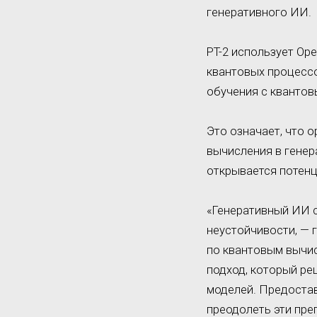
генеративного ИИ.
PT-2 использует Op
квантовых процессо
обучения с квантов
Это означает, что 
вычисления в генер
открывается потен
«Генеративный ИИ с
неустойчивости, — 
по квантовым вычис
подход, который ре
моделей. Предостав
преодолеть эти пре