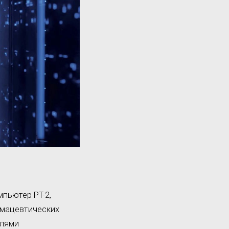
пьютер PT-2,
рмацевтических
елями