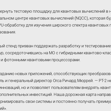
вернуть тестовую площадку для квантовых вычислений в
льном центре квантовых вычислений (NQCC), которая б
U-обработку для изучения широкого спектра квантовых 
зования.
ый стенд призван поддержать разработку и тестировани
ур, сосредоточившись на МО с гибридными квантово-кла
 и фотонными квантовыми процессорами.
озданию новых приложений, способствующих преобразов
ль и генеральный директор Orca Ричард Мюррей. — PT-2 н
инноваций, но и позволяет пользователям внедрять кван
ополнительных инвестиций. Наша дорожная карта направл
рнизировать свои системы и постоянно получать преиму
ий».