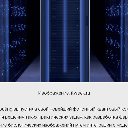
Изображение: itweek.ru
uting выпустила свой новейший фотонный квантовый ком
я решения таких практических задач, как разработка фа
ние биологических изображений путем интеграции с мод