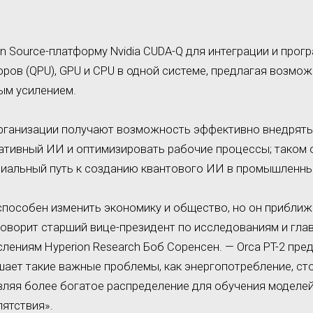
en Source-платформу Nvidia CUDA-Q для интеграции и про
ров (QPU), GPU и CPU в одной системе, предлагая возмо
ым усилением.
организации получают возможность эффективно внедрят
ативный ИИ и оптимизировать рабочие процессы; таком 
циальный путь к созданию квантового ИИ в промышленны
пособен изменить экономику и общество, но он приближа
говорит старший вице-президент по исследованиям и гла
лениям Hyperion Research Боб Соренсен. — Orca PT-2 пре
шает такие важные проблемы, как энергопотребление, ст
ляя более богатое распределение для обучения моделей,
пятствия».