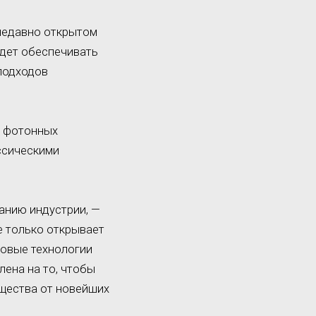
 недавно открытом
удет обеспечивать
подходов
е фотонных
ссическими
анию индустрии, —
е только открывает
товые технологии
ена на то, чтобы
щества от новейших