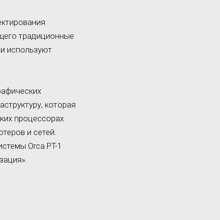
ектирования
ящего традиционные
ии используют
рафических
аструктуру, которая
ких процессорах
теров и сетей.
истемы Orca PT-1
зация».