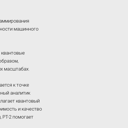
граммирования
жности машинного
ь квантовые
образом,
х масштабах.
ется к точке
вный аналитик
длагает квантовый
оимость и качество
 PT-2 помогает