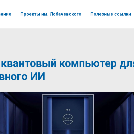
вание
Проекты им. Лобачевского
Полезные ссылки
 квантовый компьютер дл
вного ИИ