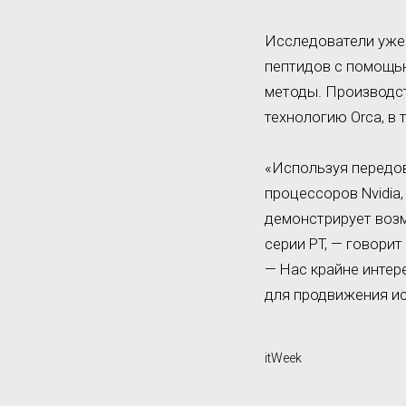
Исследователи уже 
пептидов с помощь
методы. Производст
технологию Orca, в
«Используя передо
процессоров Nvidia
демонстрирует воз
серии PT, — говори
— Нас крайне интере
для продвижения ис
itWeek