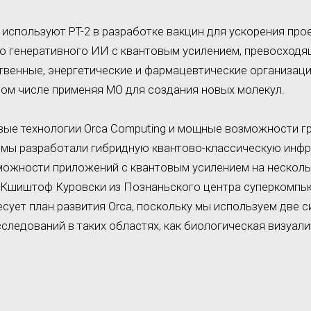
используют PT-2 в разработке вакцин для ускорения про
ю генеративного ИИ с квантовым усилением, превосход
венные, энергетические и фармацевтические организац
 том числе применяя МО для создания новых молекул.
вые технологии Orca Computing и мощные возможности г
, мы разработали гибридную квантово-классическую инфр
можности приложений с квантовым усилением на несколь
т Кшиштоф Куровски из Познаньского центра суперкомпью
сует план развития Orca, поскольку мы используем две с
следований в таких областях, как биологическая визуали