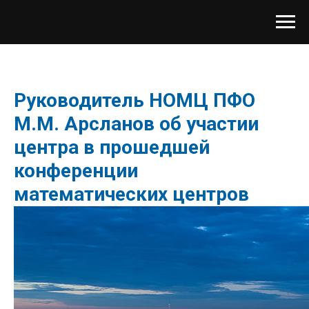
Руководитель НОМЦ ПФО
М.М. Арсланов об участии
центра в прошедшей
конференции
математических центров