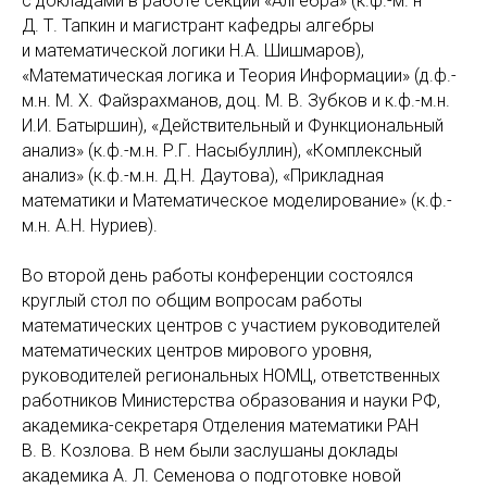
с докладами в работе секций «Алгебра» (к.ф.-м. н
Д. Т. Тапкин и магистрант кафедры алгебры
и математической логики Н.А. Шишмаров),
«Математическая логика и Теория Информации» (д.ф.-
м.н. М. Х. Файзрахманов, доц. М. В. Зубков и к.ф.-м.н.
И.И. Батыршин), «Действительный и Функциональный
анализ» (к.ф.-м.н. Р.Г. Насыбуллин), «Комплексный
анализ» (к.ф.-м.н. Д.Н. Даутова), «Прикладная
математики и Математическое моделирование» (к.ф.-
м.н. А.Н. Нуриев).
Во второй день работы конференции состоялся
круглый стол по общим вопросам работы
математических центров с участием руководителей
математических центров мирового уровня,
руководителей региональных НОМЦ, ответственных
работников Министерства образования и науки РФ,
академика-секретаря Отделения математики РАН
В. В. Козлова. В нем были заслушаны доклады
академика А. Л. Семенова о подготовке новой