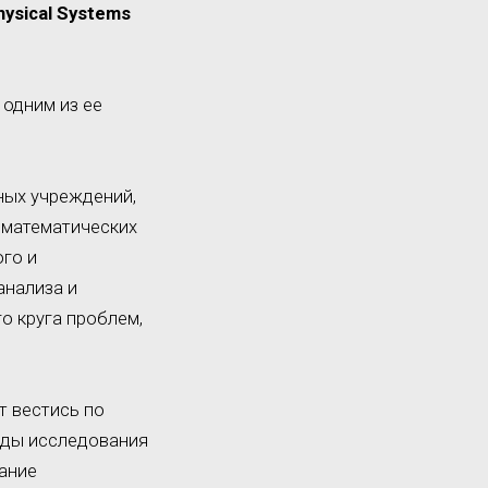
hysical Systems
 одним из ее
ных учреждений,
 математических
ого и
анализа и
о круга проблем,
т вестись по
оды исследования
ание