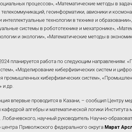
социальных процессов», «Математические методы в задач
 телекоммуникаций, геоинформатики, авионики и космона
интеллектуальные технологии в технике и образовании»
уальные системы в робототехнике и мехатронике», «Мат
нологии и экологии», «Математические методы в экономи
2024 планируется работа по следующим направлениям: 
стем», «Моделирование киберфизических систем и цифро
ля промышленных киберфизических систем», «Промышле
 и др.
ция впервые проводится в Казани, – сообщил Центру м
кафедрой алгебры и математической логики Института м
И. Лобачевского, научный руководитель Научно-образова
о центра Приволжского федерального округа
Марат Арс