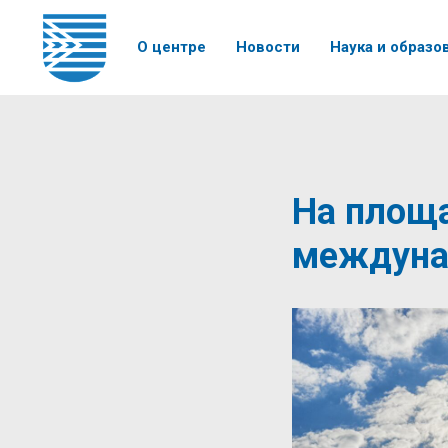
О центре
Новости
Наука и образо
На площ
междуна