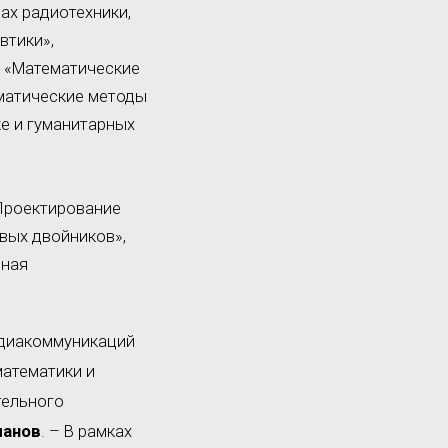
ах радиотехники,
втики»,
, «Математические
ематические методы
ке и гуманитарных
«Проектирование
вых двойников»,
нная
едиакоммуникаций
атематики и
тельного
ланов
. – В рамках