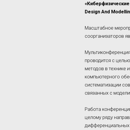
«Киберфизические 
Design And Modellin
Масштабное меропри
соорганизаторов яв
Мультиконференция,
проводится с цель
методов в технике 
компьютерного обес
систематизации сов
связанных с модели
Работа конференции
целому ряду направ
дифференциальных 