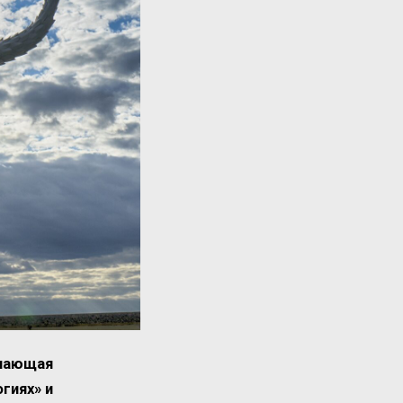
ючающая
гиях» и