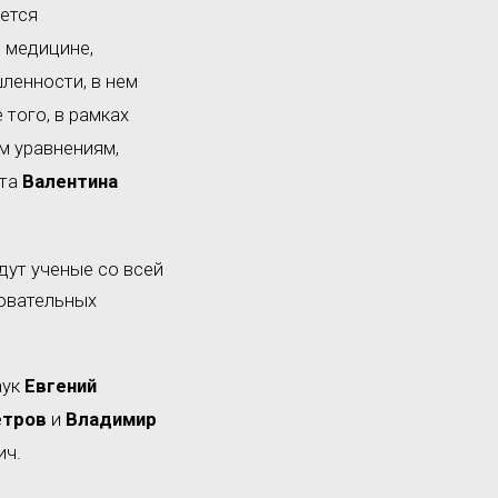
ается
 медицине,
ленности, в нем
того, в рамках
 уравнениям,
ета
Валентина
дут ученые со всей
зовательных
аук
Евгений
етров
и
Владимир
ич.