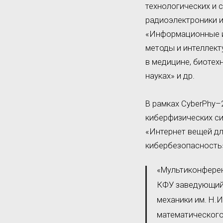
технологических и 
радиоэлектроники и
«Информационные и 
методы и интеллект
в медицине, биотех
науках» и др.
В рамках CyberPhy–
киберфизических си
«Интернет вещей д
кибербезопасность»
«Мультиконферен
КФУ заведующий 
механики им. Н.
математическог