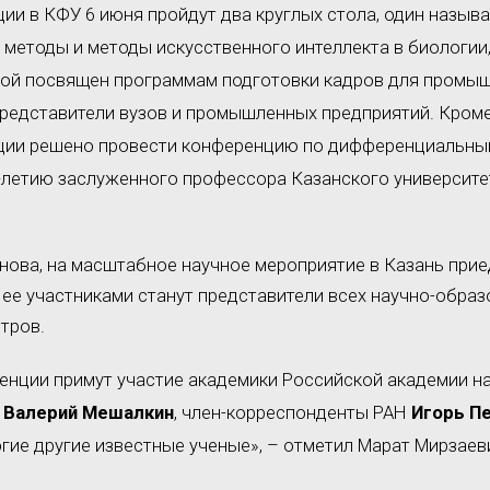
ии в КФУ 6 июня пройдут два круглых стола, один назыв
 методы и методы искусственного интеллекта в биологии,
орой посвящен программам подготовки кадров для промыш
представители вузов и промышленных предприятий. Кроме 
ции решено провести конференцию по дифференциальным
летию заслуженного профессора Казанского университ
нова, на масштабное научное мероприятие в Казань прие
е ее участниками станут представители всех научно-обра
тров.
енции примут участие академики Российской академии н
Валерий Мешалкин
, член-корреспонденты РАН
Игорь П
гие другие известные ученые», – отметил Марат Мирзаев