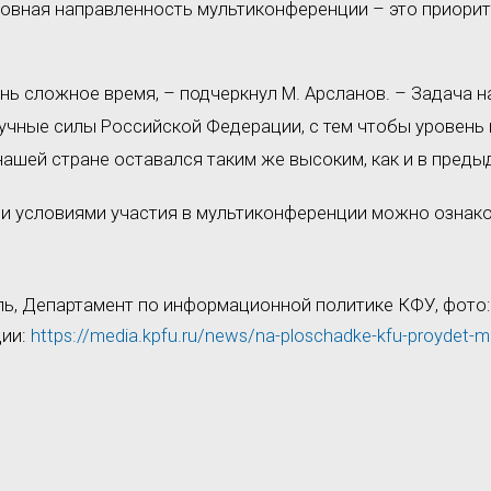
новная направленность мультиконференции – это приори
нь сложное время, – подчеркнул М. Арсланов. – Задача 
учные силы Российской Федерации, с тем чтобы уровень
нашей стране оставался таким же высоким, как и в преды
 и условиями участия в мультиконференции можно ознак
ль, Департамент по информационной политике КФУ, фото
ции:
https://media.kpfu.ru/news/na-ploschadke-kfu-proydet-