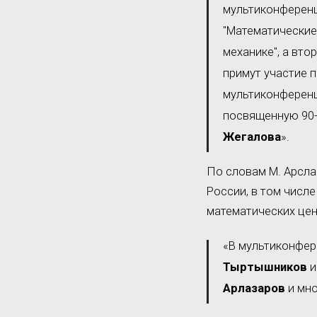
мультиконференц
"Математические
механике", а вт
примут участие 
мультиконферен
посвященную 90-
Жегалова
».
По словам М. Арсла
России, в том числ
математических цен
«В мультиконфер
Тыртышников
и
Арлазаров
и мно