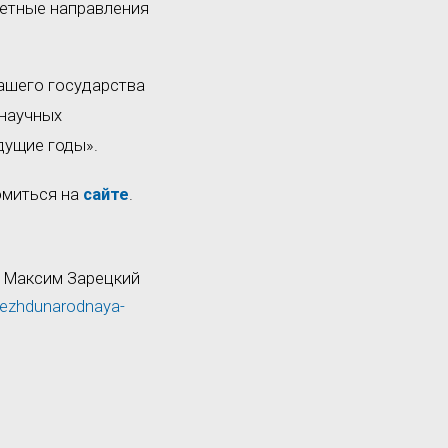
тетные направления
нашего государства
 научных
дущие годы».
омиться на
сайте
.
: Максим Зарецкий
mezhdunarodnaya-