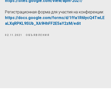
https://sites.google.com/view/apm-2021/
Регистрационная форма для участия на конференции:
https://docs.google.com/forms/d/1ffa1R6IycQ4TwLE
aLXqRPKL9SUb_XA9HhFF2E5aY2zM/edit
02.11.2021
ОБЪЯВЛЕНИЯ