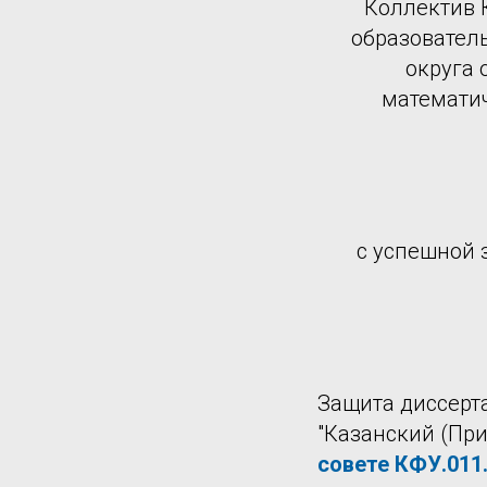
Коллектив 
образовател
округа 
математич
с успешной 
Защита диссерта
"Казанский (Пр
совете КФУ.011