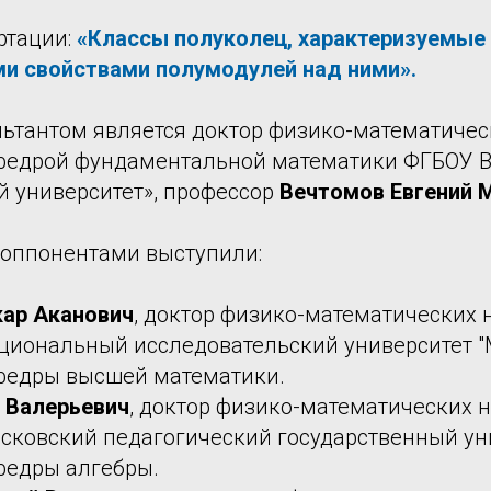
ртации:
«Классы полуколец, характеризуемые
и свойствами полумодулей над ними».
ьтантом является доктор физико-математическ
едрой фундаментальной математики ФГБОУ В
й университет», профессор
Вечтомов Евгений 
оппонентами выступили:
кар Аканович
, доктор физико-математических н
циональный исследовательский университет "
федры высшей математики.
 Валерьевич
, доктор физико-математических н
сковский педагогический государственный уни
федры алгебры.