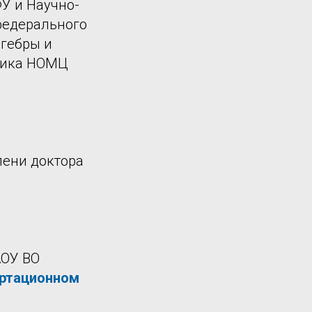
У и Научно-
федерального
лгебры и
дника НОМЦ
пени доктора
АОУ ВО
ртационном