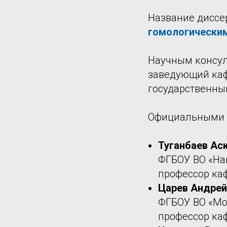
Название диссе
гомологическим
Научным консул
заведующий каф
государственны
Официальными 
Туганбаев Ас
ФГБОУ ВО «На
профессор ка
Царев Андрей
ФГБОУ ВО «Мо
профессор ка