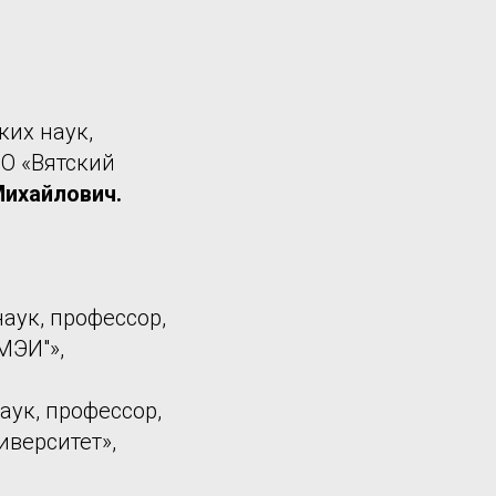
их наук,
О «Вятский
Михайлович.
аук, профессор,
МЭИ"»,
аук, профессор,
верситет»,