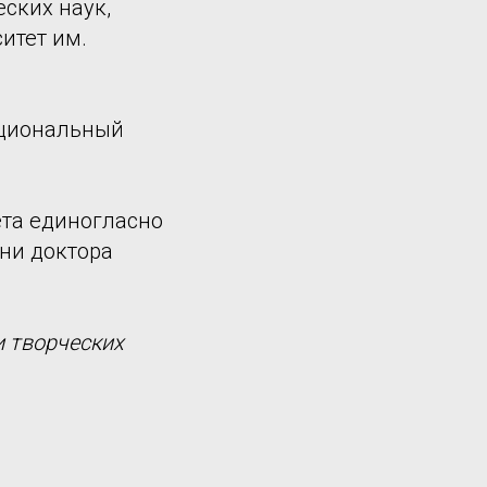
еских наук,
итет им.
ациональный
ета единогласно
ни доктора
 творческих