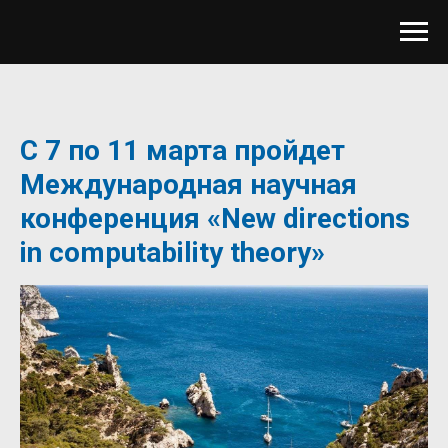
С 7 по 11 марта пройдет
Международная научная
конференция «New directions
in computability theory»