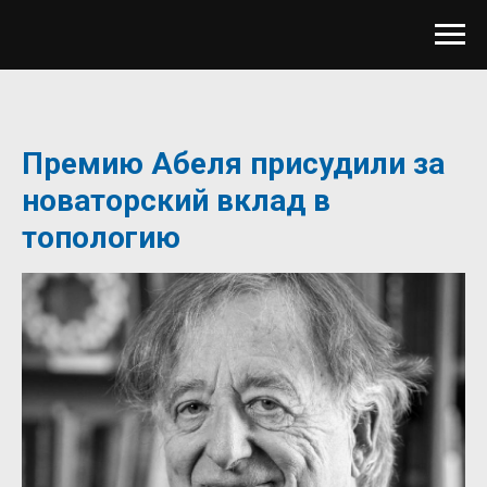
Премию Абеля присудили за
новаторский вклад в
топологию