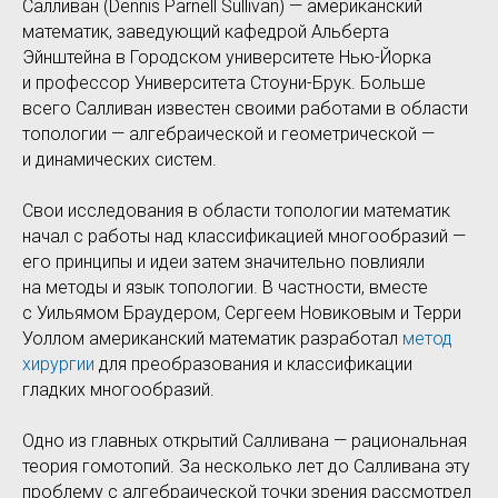
Салливан (Dennis Parnell Sullivan) — американский
математик, заведующий кафедрой Альберта
Эйнштейна в Городском университете Нью-Йорка
и профессор Университета Стоуни-Брук. Больше
всего Салливан известен своими работами в области
топологии — алгебраической и геометрической —
и динамических систем.
Свои исследования в области топологии математик
начал с работы над классификацией многообразий —
его принципы и идеи затем значительно повлияли
на методы и язык топологии. В частности, вместе
с Уильямом Браудером, Сергеем Новиковым и Терри
Уоллом американский математик разработал
метод
хирургии
для преобразования и классификации
гладких многообразий.
Одно из главных открытий Салливана — рациональная
теория гомотопий. За несколько лет до Салливана эту
проблему с алгебраической точки зрения рассмотрел