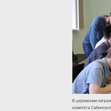
В церемонии награж
комитета Сабинско