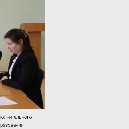
сполнительного
бразования