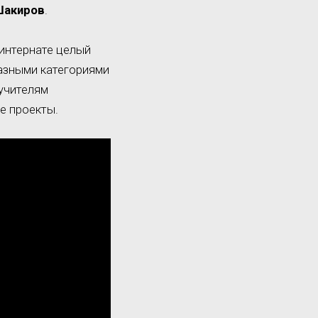
Шакиров
.
-интернате целый
азными категориями
учителям
е проекты.