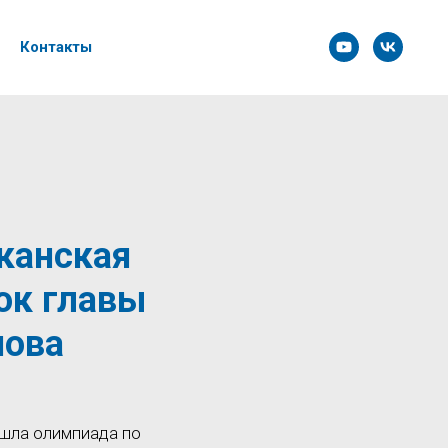
Контакты
канская
ок главы
нова
ошла олимпиада по