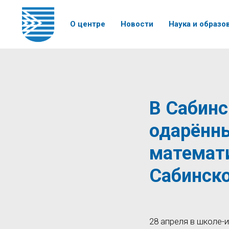
О центре
Новости
Наука и образо
В Сабинс
одарённы
математи
Сабинско
28 апреля в школе-