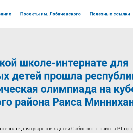
вание
Проекты им. Лобачевского
Полезные ссылки
кой школе-интернате для
х детей прошла республи
ческая олимпиада на куб
го района Раиса Минниха
интернате для одаренных детей Сабинского района РТ пр