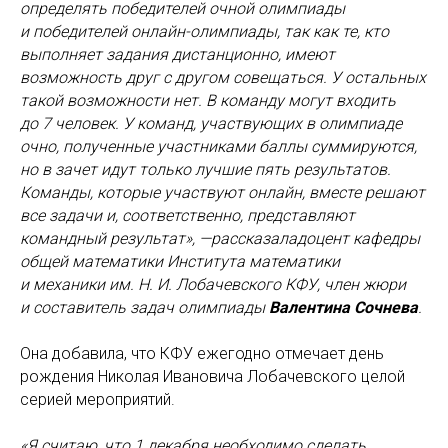
определять победителей очной олимпиады
и победителей онлайн-олимпиады, так как те, кто
выполняет задания дистанционно, имеют
возможность друг с другом совещаться. У остальных
такой возможности нет. В команду могут входить
до 7 человек. У команд, участвующих в олимпиаде
очно, полученные участниками баллы суммируются,
но в зачет идут только лучшие пять результатов.
Команды, которые участвуют онлайн, вместе решают
все задачи и, соответственно, представляют
командный результат», —рассказаладоцент кафедры
общей математики Института математики
и механики им. Н. И. Лобачевского КФУ, член жюри
и составитель задач олимпиады
Валентина Сочнева
.
Она добавила, что КФУ ежегодно отмечает день
рождения Николая Ивановича Лобачевского целой
серией мероприятий.
«Я считаю, что 1 декабря необходимо сделать