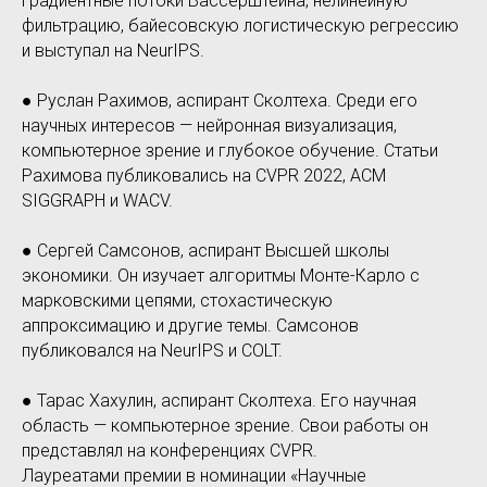
градиентные потоки Вассерштейна, нелинейную
фильтрацию, байесовскую логистическую регрессию
и выступал на NeurIPS.
● Руслан Рахимов, аспирант Сколтеха. Среди его
научных интересов — нейронная визуализация,
компьютерное зрение и глубокое обучение. Статьи
Рахимова публиковались на CVPR 2022, ACM
SIGGRAPH и WACV.
● Сергей Самсонов, аспирант Высшей школы
экономики. Он изучает алгоритмы Монте-Карло с
марковскими цепями, стохастическую
аппроксимацию и другие темы. Самсонов
публиковался на NeurIPS и COLT.
● Тарас Хахулин, аспирант Сколтеха. Его научная
область — компьютерное зрение. Свои работы он
представлял на конференциях CVPR.
Лауреатами премии в номинации «Научные