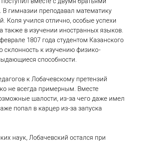
 поступил вместе с двумя братьями
. В гимназии преподавал математику
й. Коля учился отлично, особые успехи
 а также в изучении иностранных языков.
 феврале 1807 года студентом Казанского
ю склонность к изучению физико-
выдающиеся способности.
едагогов к Лобачевскому претензий
еко не всегда примерным. Вместе
озможные шалости, из-за чего даже имел
же попал в карцер из-за запуска
ких наук, Лобачевский остался при