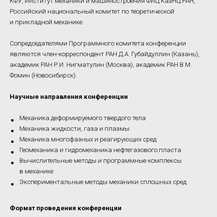
КФУ, Институт механики и машиностроения ФИЦ КазНЦ РАН,
Российский национальный комитет по теоретической
и прикладной механике.
Сопредседателями Программного комитета конференции
являются член-корреспондент РАН Д.А. Губайдуллин (Казань),
академик РАН Р.И. Нигматулин (Москва), академик РАН В.М.
Фомин (Новосибирск).
Научные направления конференции
Механика деформируемого твердого тела
Механика жидкости, газа и плазмы
Механика многофазных и реагирующих сред
Геомеханика и гидромеханика нефтегазового пласта
Вычислительные методы и программные комплексы
в механике
Экспериментальные методы механики сплошных сред
Формат проведения конференции