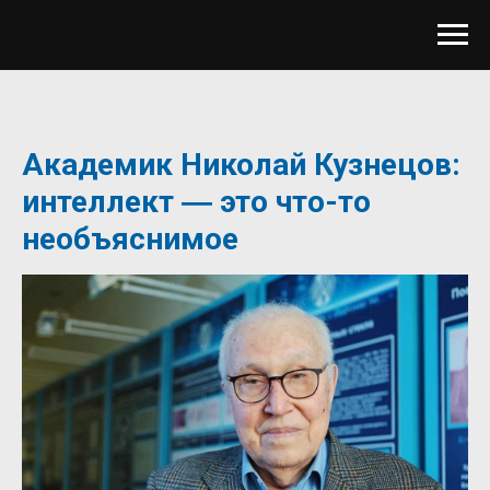
Академик Николай Кузнецов:
интеллект ― это что-то
необъяснимое