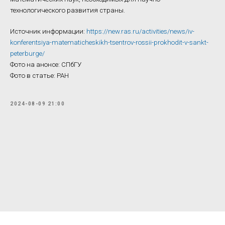
технологического развития страны.
Источник информации:
https://new.ras.ru/activities/news/iv-
konferentsiya-matematicheskikh-tsentrov-rossii-prokhodit-v-sankt-
peterburge/
Фото на анонсе: СПбГУ
Фото в статье: РАН
2024-08-09 21:00