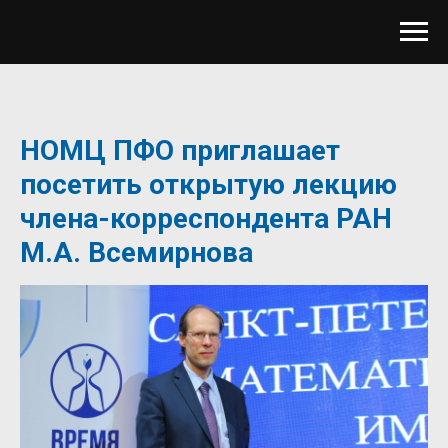
НОМЦ ПФО приглашает
посетить открытую лекцию
члена-корреспондента РАН
М.А. Всемирнова