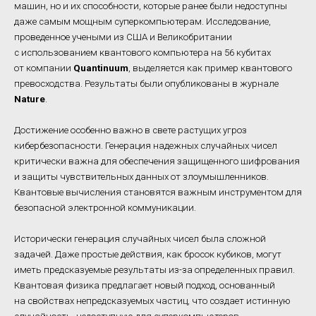
машин, но и их способности, которые ранее были недоступны
даже самым мощным суперкомпьютерам. Исследование,
проведенное учеными из США и Великобритании
с использованием квантового компьютера на 56 кубитах
от компании
Quantinuum
, выделяется как пример квантового
превосходства. Результаты были опубликованы в журнале
Nature
.
Достижение особенно важно в свете растущих угроз
кибербезопасности. Генерация надежных случайных чисел
критически важна для обеспечения защищенного шифрования
и защиты чувствительных данных от злоумышленников.
Квантовые вычисления становятся важным инструментом для
безопасной электронной коммуникации.
Исторически генерация случайных чисел была сложной
задачей. Даже простые действия, как бросок кубиков, могут
иметь предсказуемые результаты из-за определенных правил.
Квантовая физика предлагает новый подход, основанный
на свойствах непредсказуемых частиц, что создает истинную
случайность, недоступную для суперкомпьютеров.