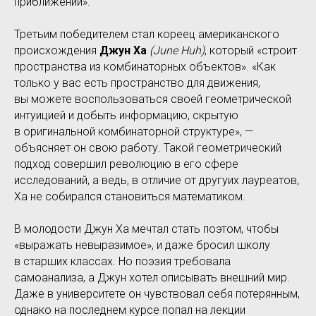
приближении».
Третьим победителем стал кореец американского
происхождения
Джун Ха
(June Huh)
, который «строит
пространства из комбинаторных объектов». «Как
только у вас есть пространство для движения,
вы можете воспользоваться своей геометрической
интуицией и добыть информацию, скрытую
в оригинальной комбинаторной структуре», —
объясняет он свою работу. Такой геометрический
подход совершил революцию в его сфере
исследований, а ведь, в отличие от другуих лауреатов,
Ха не собирался становиться математиком.
В молодости Джун Ха мечтал стать поэтом, чтобы
«выражать невыразимое», и даже бросил школу
в старших классах. Но поэзия требовала
самоанализа, а Джун хотел описывать внешний мир.
Даже в университете он чувствовал себя потерянным,
однако на последнем курсе попал на лекции