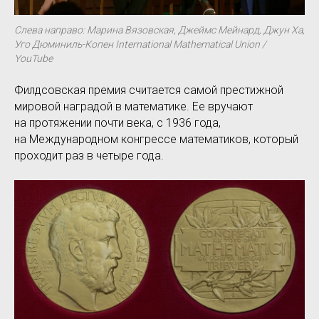
Cлева направо: Марина Вязовская, Джеймс Мейнард, Джун Ха,
Уго Дюминиль-Копен International Mathematical Union /
YouTube
Филдсовская премия считается самой престижной
мировой наградой в математике. Ее вручают
на протяжении почти века, с 1936 года,
на Международном конгрессе математиков, который
проходит раз в четыре года.