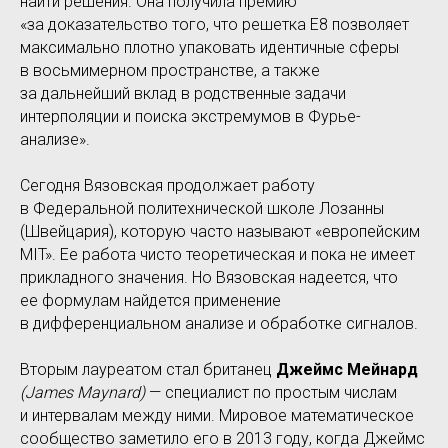
найти решения. Она получила премию
«за доказательство того, что решетка E8 позволяет
максимально плотно упаковать идентичные сферы
в восьмимерном пространстве, а также
за дальнейший вклад в родственные задачи
интерполяции и поиска экстремумов в Фурье-
анализе».
Сегодня Вязовская продолжает работу
в Федеральной политехнической школе Лозанны
(Швейцария), которую часто называют «европейским
MIT». Ее работа чисто теоретическая и пока не имеет
прикладного значения. Но Вязовская надеется, что
ее формулам найдется применение
в дифференциальном анализе и обработке сигналов.
Вторым лауреатом стал британец
Джеймс Мейнард
(James Maynard)
— специалист по простым числам
и интервалам между ними. Мировое математическое
сообщество заметило его в 2013 году, когда Джеймс