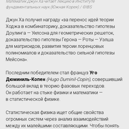
Математик Джун Ха читает лекцию в Институте
фундаментальных наук (Южная Корея) / ©IBS
Джун Ха получил награду «за перенос идей теории
Ходжа в комбинаторику, доказательство гипотезы
Доулинга — Уилсона для геометрических решеток,
доказательство гипотезы Герона — Роты — Уэлша
для матриоидов, развития тероии лоренцовых
полиномиалов и доказательство сильной гипотезы
Мейсона».
Последним победителем стал француз
Уго
Дюминиль-Копен
(Hugo Duminil-Copin)
, совершивший
большой вклад в теорию фазовых переходов.
Он работает на стыке физики и математики —
в статистической физике.
Статистическая физика ищет общие свойства
огромных систем через анализ взаимодействий
между их малейшими составляющими. Чтобы понять