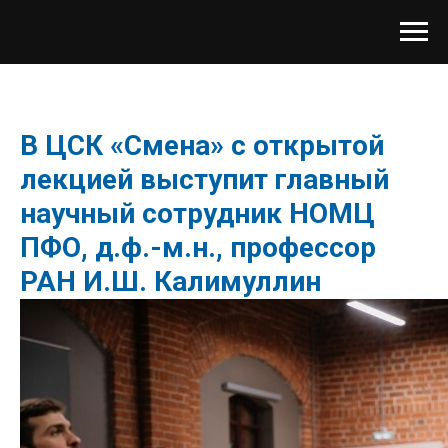
В ЦСК «Смена» с открытой
лекцией выступит главный
научный сотрудник НОМЦ
ПФО, д.ф.-м.н., профессор
РАН И.Ш. Калимуллин