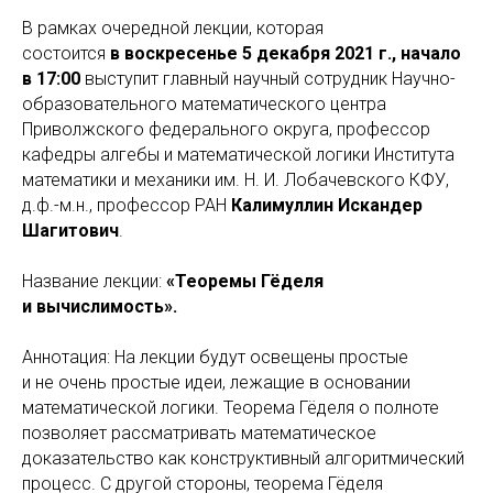
В рамках очередной лекции, которая
состоится
в воскресенье 5 декабря 2021 г., начало
в 17:00
выступит главный научный сотрудник Научно-
образовательного математического центра
Приволжского федерального округа, профессор
кафедры алгебы и математической логики Института
математики и механики им. Н. И. Лобачевского КФУ,
д.ф.-м.н., профессор РАН
Калимуллин Искандер
Шагитович
.
Название лекции:
«Теоремы Гёделя
и вычислимость».
Аннотация: На лекции будут освещены простые
и не очень простые идеи, лежащие в основании
математической логики. Теорема Гёделя о полноте
позволяет рассматривать математическое
доказательство как конструктивный алгоритмический
процесс. С другой стороны, теорема Гёделя