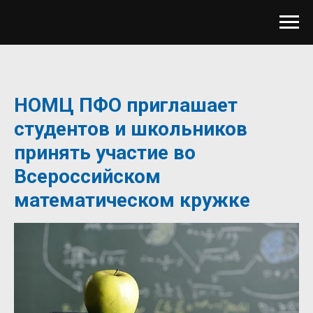
НОМЦ ПФО приглашает
студентов и школьников
принять участие во
Всероссийском
математическом кружке