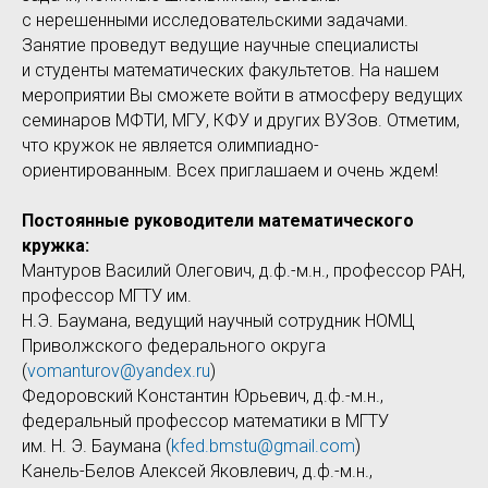
с нерешенными исследовательскими задачами.
Занятие проведут ведущие научные специалисты
и студенты математических факультетов. На нашем
мероприятии Вы сможете войти в атмосферу ведущих
семинаров МФТИ, МГУ, КФУ и других ВУЗов. Отметим,
что кружок не является олимпиадно-
ориентированным. Всех приглашаем и очень ждем!
Постоянные руководители математического
кружка:
Мантуров Василий Олегович, д.ф.-м.н., профессор РАН,
профессор МГТУ им.
Н.Э. Баумана, ведущий научный сотрудник НОМЦ
Приволжского федерального округа
(
vomanturov@yandex.ru
)
Федоровский Константин Юрьевич, д.ф.-м.н.,
федеральный профессор математики в МГТУ
им. Н. Э. Баумана (
kfed.bmstu@gmail.com
)
Канель-Белов Алексей Яковлевич, д.ф.-м.н.,