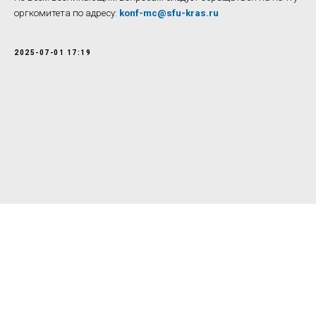
оргкомитета по адресу:
konf-mc@sfu-kras.ru
2025-07-01 17:19
© 2026 Все права защищены, Научно-образовательный
математический центр Приволжского федерального округа