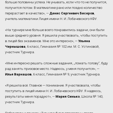
больше половины успеха. Не унывать, если что-то не получится,
получится потом. В математике рано или поздно количество
перерастает в качество», —
Денис Сергеевич Бисеров
,
учитель математики Лицея имени Н. И. Лобачевского КФУ.
«На турнире мне больше всего понравились задачи, они были
выше среднего уровня. Я решила участвовать, чтобы поступить
в лицей без экзаменов. Мне это интересно», —
Ульяна
Чернышова
, 6 класс, Гимназия № 102 им. М. С. Устиновой,
участник Турнира.
«Мне интересно решать сложные задания, „ломать голову“, буду
рад занять призовое место. Надеюсь, у меня получится», —
Илья Варнашов
, 6 класс, Гимназия № 9, участник Турнира.
«Я решила всё. Главное — понимание. Я участвовала, чтобы
поступить в лицей имени Н. И. Лобачевского КФУ. Я надеюсь,
результаты меня порадуют», —
Мария Синько
, Школа № 140,
участник Турнира.