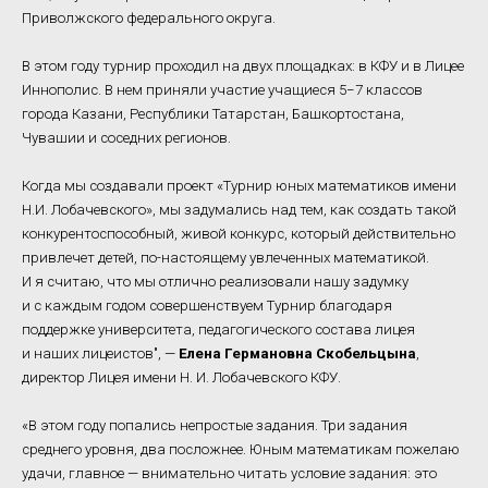
Приволжского федерального округа.
В этом году турнир проходил на двух площадках: в КФУ и в Лицее
Иннополис. В нем приняли участие учащиеся 5−7 классов
города Казани, Республики Татарстан, Башкортостана,
Чувашии и соседних регионов.
Когда мы создавали проект «Турнир юных математиков имени
Н.И. Лобачевского», мы задумались над тем, как создать такой
конкурентоспособный, живой конкурс, который действительно
привлечет детей, по-настоящему увлеченных математикой.
И я считаю, что мы отлично реализовали нашу задумку
и с каждым годом совершенствуем Турнир благодаря
поддержке университета, педагогического состава лицея
и наших лицеистов", —
Елена Германовна Скобельцына
,
директор Лицея имени Н. И. Лобачевского КФУ.
«В этом году попались непростые задания. Три задания
среднего уровня, два посложнее. Юным математикам пожелаю
удачи, главное — внимательно читать условие задания: это