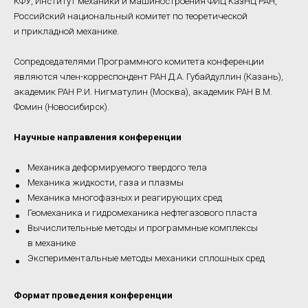
КФУ, Институт механики и машиностроения ФИЦ КазНЦ РАН,
Российский национальный комитет по теоретической
и прикладной механике.
Сопредседателями Программного комитета конференции
являются член-корреспондент РАН Д.А. Губайдуллин (Казань),
академик РАН Р.И. Нигматулин (Москва), академик РАН В.М.
Фомин (Новосибирск).
Научные направления конференции
Механика деформируемого твердого тела
Механика жидкости, газа и плазмы
Механика многофазных и реагирующих сред
Геомеханика и гидромеханика нефтегазового пласта
Вычислительные методы и программные комплексы
в механике
Экспериментальные методы механики сплошных сред
Формат проведения конференции