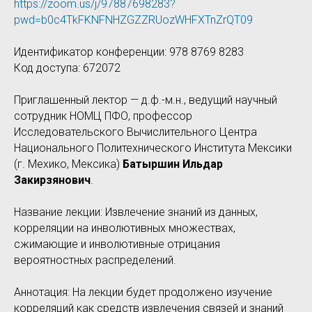
https://zoom.us/j/97887698283?
pwd=b0c4TkFKNFNHZGZZRUozWHFXTnZrQT09
Идентификатор конференции: 978 8769 8283
Код доступа: 672072
Приглашенный лектор — д.ф.-м.н., ведущий научный
сотрудник НОМЦ ПФО, профессор
Исследовательского Вычислительного Центра
Национального Политехнического Института Мексики
(г. Мехико, Мексика)
Батыршин Ильдар
Закирзянович
.
Название лекции: Извлечение знаний из данных,
корреляции на инволютивных множествах,
сжимающие и инволютивные отрицания
вероятностных распределений.
Аннотация: На лекции будет продолжено изучение
корреляций как средств извлечения связей и знаний