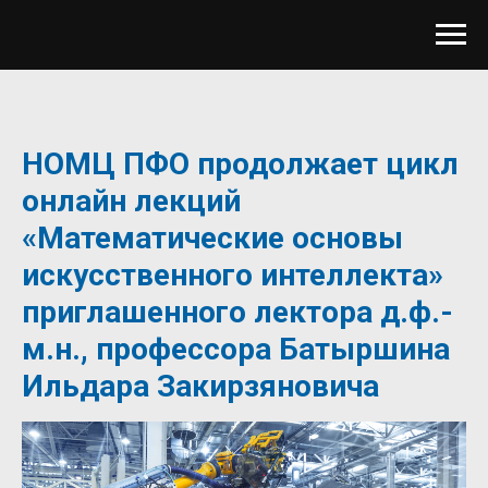
НОМЦ ПФО продолжает цикл
онлайн лекций
«Математические основы
искусственного интеллекта»
приглашенного лектора д.ф.-
м.н., профессора Батыршина
Ильдара Закирзяновича