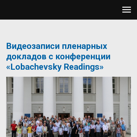
Видеозаписи пленарных
докладов с конференции
«Lobachevsky Readings»