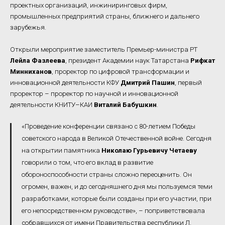
проектных организаций, инжиниринговых фирм,
промышленных предприятий страны, ближнего и дальнего
зарубежья.
Открыли мероприятие заместитель Премьер-министра РТ
Лейла Фазлеева
, президент Академии наук Татарстана
Рифкат
Минниханов
, проректор по цифровой трансформации и
инновационной деятельности КФУ
Дмитрий Пашин
, первый
проректор – проректор по научной и инновационной
деятельности КНИТУ–КАИ
Виталий Бабушкин
.
«Проведение конференции связано с 80-летием Победы
советского народа в Великой Отечественной войне. Сегодня
на открытии памятника
Николаю Гурьевичу Четаеву
говорили о том, что его вклад в развитие
обороноспособности страны сложно переоценить. Он
огромен, важен, и до сегодняшнего дня мы пользуемся теми
разработками, которые были созданы при его участии, при
его непосредственном руководстве», – поприветствовала
собравшихся от имени Правительства республики Л.