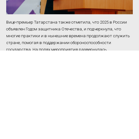
Вице-премьер Татарстана также отметила, что 2025 в России
объявлен Годом защитника Отечества, и подчеркнула, что
многие практики и в нынешние времена продолжают служить
стране, помогая в поддержании обороноспособности
государства. На полях мероприятия развернулась
выставочная экспозиция, где были представлены актуальные
разработки республиканских представителей науки и
производства. Лейла Фазлеева высоко оценила
проект
ученых
КФУ.
«В Институте математики и механики имени Лобачевского
был разработан универсальный софт для оценки
напряженно-деформированного состояния костей
пациентов на основе их компьютерной томографии. Это не
только помогает при диагностике, но и позволяет
проектировать индивидуальные изделия. В частности, на
стенде представлены интрамодулярные штифты, которые