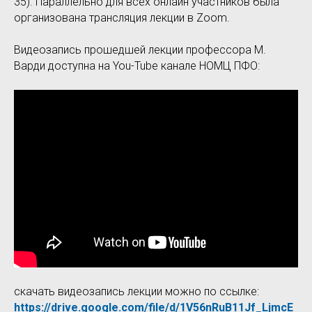
35). Параллельно для всех онлайн участников была
организована трансляция лекции в Zoom.
Видеозапись прошедшей лекции профессора М.
Варди доступна на You-Tube канале НОМЦ ПФО:
скачать видеозапись лекции можно по ссылке:
https://drive.google.com/file/d/1V56nRuB11Jf_LjmcE