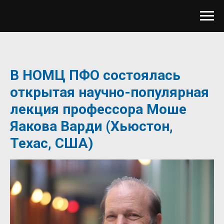
В НОМЦ ПФО состоялась
открытая научно-популярная
лекция профессора Моше
Яакова Варди (Хьюстон,
Техас, США)