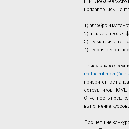
Н.И. Лобачевского
направлениям центр
1) алгебра и матема
2) анализ и теория 
3) геометрия и топо
4) теория вероятно
Прием заявок осуще
mathcenter.kzn@gma
приоритетное напр
сотрудников НОМЦ 
Отчетность предпол
выполнение курсов
Прошедшие конкурсн