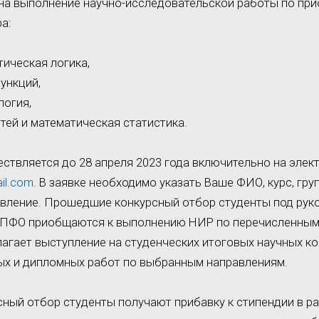
 на выполнение научно-исследовательской работы по пр
а:
тическая логика,
функций,
логия,
стей и математическая статистика.
ствляется до 28 апреля 2023 года включительно на элек
il.com
. В заявке необходимо указать Ваше ФИО, курс, гру
авление. Прошедшие конкурсный отбор студенты под рук
ПФО приобщаются к выполнению НИР по перечисленным
агает выступление на студенческих итоговых научных к
ых и дипломных работ по выбранным направлениям.
ый отбор студенты получают прибавку к стипендии в ра