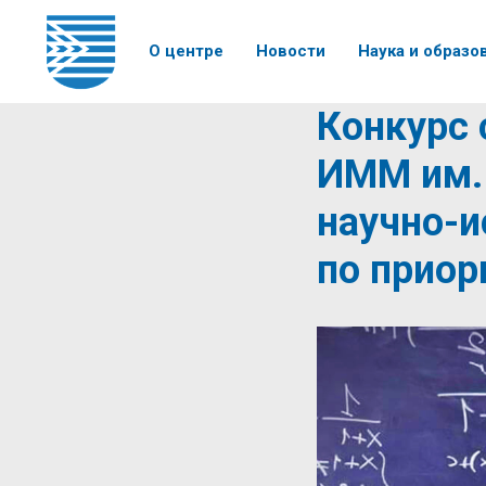
О центре
Новости
Наука и образо
Конкурс 
ИММ им. 
научно-и
по прио