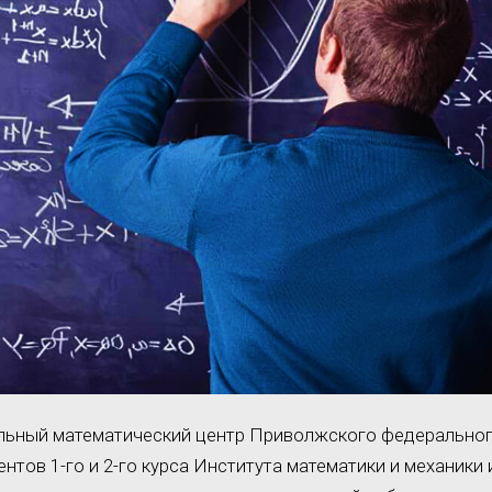
льный математический центр Приволжского федеральног
нтов 1-го и 2-го курса Института математики и механики