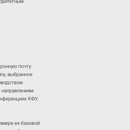
иоритетным
тронную почту:
ппу, выбранное
оводством
 направлениям.
онференциях КФУ,
змере ее базовой