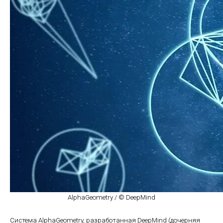
AlphaGeometry / © DeepMind
Система AlphaGeometry, разработанная DeepMind (дочерняя