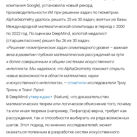
компания Google), установила новый рекорд
производительности ИИ при решении задач по геометрии.
AlphaGeometry удалось решить 25 из 30 задач, взятых из базы
Международной математической олимпиады в период с 2000
по 2022 год. По оценкам DeepMind, золотой медалист
(старшеклассник) решил бы 26 из 30 задач.
«Решение геометрических задач олимпиадного уровня — важная
веха в развитии глубоких математических рассуждений на пути
к более совершенным и общим системам искусственного
интеллекта. Мы надеемся, что AlphaGeometry поможет открыть
новые возможности в области математики, науки
и искусственного интеллекта»
, —
отметили
исследователи Триу
Тринь и Тханг Луонг.
В DeepMind
утверждают
(Nature), что доказательство
математических теорем или логическое объяснение того, почему
та или иная теорема (например, Пифагора) верна, требует как
рассуждения, так и способности выбирать из ряда возможных
шагов. Этот подход, по мнению исследователей, может
оказаться полезным в разработке систем искусственного