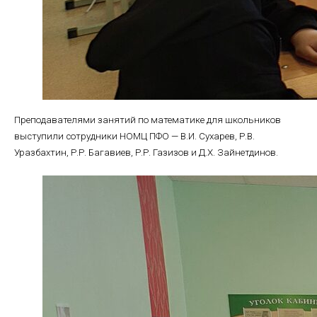
Преподавателями занятий по математике для школьников
выступили сотрудники НОМЦ ПФО — В.И. Сухарев, Р.В.
Уразбахтин, Р.Р. Багавиев, Р.Р. Газизов и Д.Х. Зайнетдинов.