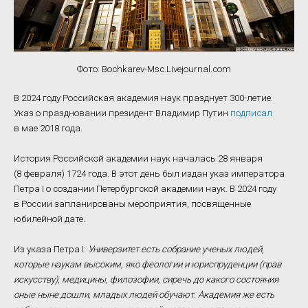
Фото: Bochkarev-Msc.Livejournal.com
В 2024 году Российская академия наук празднует 300-летие.
Указ о праздновании президент Владимир Путин
подписал
в мае 2018 года.
История Российской академии наук началась 28 января
(8 февраля) 1724 года. В этот день был издан указ императора
Петра I о создании Петербургской академии наук. В 2024 году
в России запланированы мероприятия, посвященные
юбилейной дате.
Из указа Петра I:
Универзитет есть собрание ученых людей,
которые наукам высоким, яко феологии и юриспруденции (прав
искусству), медицины, филозофии, сиречь до какого состояния
оные ныне дошли, младых людей обучают. Академия же есть