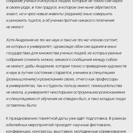
собрание ученых и искусных людей, которые не токмо сии науки
в своем роде, в том градусе, в котором они ныне обретаются,
знают, но и чрез новые инвенты (издания) оные совершить
и умножить тщатся, а об учении протчих никакого попечения
не имеют.
Хотя Академия из тех же наук и тако из тех же членов состоит,
из которых и универзитет, однакожде обои сии здания в иных
государствах для множества ученых людей, из которых разные
собрания сочинить можно, никакого сообщения между собою
не имеют, дабы Академия, которая токмо о приведении художеств
и наук в лутчее состояние старается, учением в спекуляциях
(розмышлениях) и розисканиях своих, отчего как профессоры
в универзитетах, так и студенты пользу имеют, помешательства
не имела, а универзитет некоторыми остроумными розисканиями
и спекуляциями от обучения не отведен был, и тако младые люди
оставлены были.
К празднованию памятной даты уже идёт подготовка. В рамках
юбилейных мероприятий проходят научные фестивали,
конференции, конгрессы, выставки, молодежные соревнования,