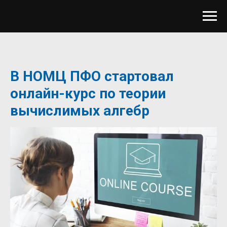
В НОМЦ ПФО стартовал
онлайн-курс по теории
вычислимых алгебр