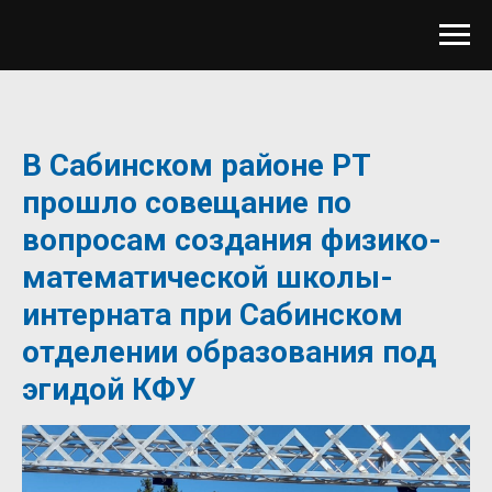
В Сабинском районе РТ
прошло совещание по
вопросам создания физико-
математической школы-
интерната при Сабинском
отделении образования под
эгидой КФУ