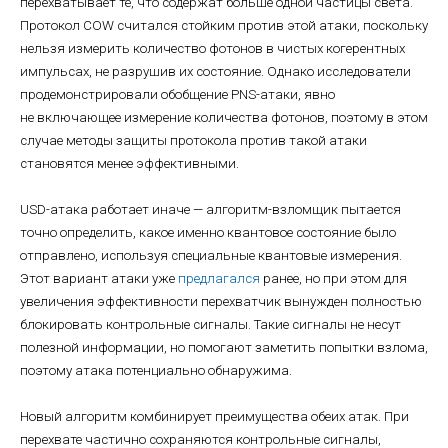
перехватывает те, что содержат больше одной частицы света.
Протокол COW считался стойким против этой атаки, поскольку
нельзя измерить количество фотонов в чистых когерентных
импульсах, не разрушив их состояние. Однако исследователи
продемонстрировали обобщение PNS-атаки, явно
не включающее измерение количества фотонов, поэтому в этом
случае методы защиты протокола против такой атаки
становятся менее эффективными.
USD-атака работает иначе — алгоритм-взломщик пытается
точно определить, какое именно квантовое состояние было
отправлено, используя специальные квантовые измерения.
Этот вариант атаки уже
предлагался
ранее, но при этом для
увеличения эффективности перехватчик вынужден полностью
блокировать контрольные сигналы. Такие сигналы не несут
полезной информации, но помогают заметить попытки взлома,
поэтому атака потенциально обнаружима.
Новый алгоритм комбинирует преимущества обеих атак. При
перехвате частично сохраняются контрольные сигналы,