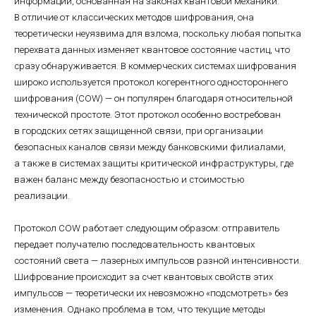
информации, основанная на законах квантовой механики.
В отличие от классических методов шифрования, она
теоретически неуязвима для взлома, поскольку любая попытка
перехвата данных изменяет квантовое состояние частиц, что
сразу обнаруживается. В коммерческих системах шифрования
широко используется протокол когерентного одностороннего
шифрования (COW) — он популярен благодаря относительной
технической простоте. Этот протокол особенно востребован
в городских сетях защищенной связи, при организации
безопасных каналов связи между банковскими филиалами,
а также в системах защиты критической инфраструктуры, где
важен баланс между безопасностью и стоимостью
реализации.
Протокол COW работает следующим образом: отправитель
передает получателю последовательность квантовых
состояний света — лазерных импульсов разной интенсивности.
Шифрование происходит за счет квантовых свойств этих
импульсов — теоретически их невозможно «подсмотреть» без
изменения. Однако проблема в том, что текущие методы