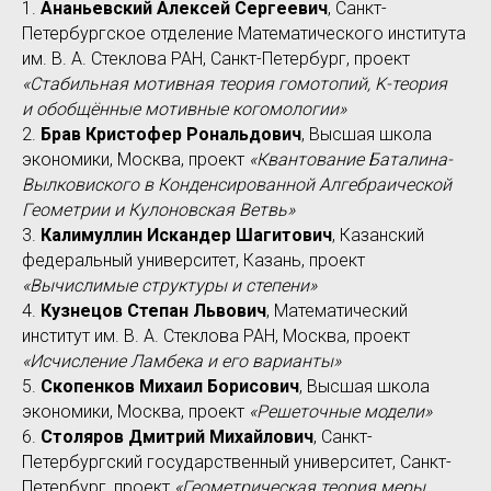
1.
Ананьевский Алексей Сергеевич
, Санкт-
Петербургское отделение Математического института
им. В. А. Стеклова РАН, Санкт-Петербург, проект
«Стабильная мотивная теория гомотопий, K-теория
и обобщённые мотивные когомологии»
2.
Брав Кристофер Рональдович
, Высшая школа
экономики, Москва, проект
«Квантование Баталина-
Вылковиского в Конденсированной Алгебраической
Геометрии и Кулоновская Ветвь»
3.
Калимуллин Искандер Шагитович
, Казанский
федеральный университет, Казань, проект
«Вычислимые структуры и степени»
4.
Кузнецов Степан Львович
, Математический
институт им. В. А. Стеклова РАН, Москва, проект
«Исчисление Ламбека и его варианты»
5.
Скопенков Михаил Борисович
, Высшая школа
экономики, Москва, проект
«Решеточные модели»
6.
Столяров Дмитрий Михайлович
, Санкт-
Петербургский государственный университет, Санкт-
Петербург, проект
«Геометрическая теория меры,