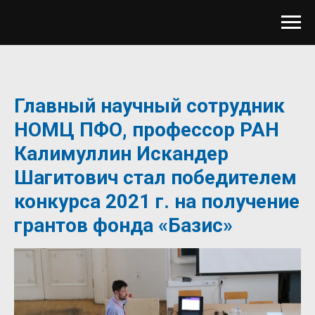
Главный научный сотрудник
НОМЦ ПФО, профессор РАН
Калимуллин Искандер
Шагитович стал победителем
конкурса 2021 г. на получение
грантов фонда «Базис»