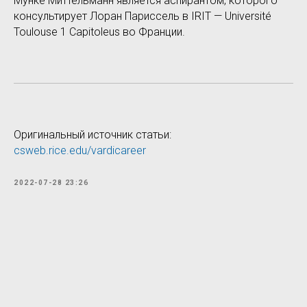
Мунке Миттельманн является аспирантом, которого
консультирует Лоран Париссель в IRIT — Université
Toulouse 1 Capitoleus во Франции.
Оригинальный источник статьи:
csweb.rice.edu/vardicareer
2022-07-28 23:26