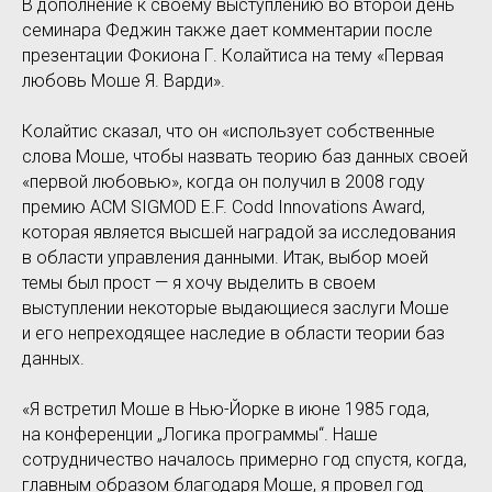
В дополнение к своему выступлению во второй день
семинара Феджин также дает комментарии после
презентации Фокиона Г. Колайтиса на тему «Первая
любовь Моше Я. Варди».
Колайтис сказал, что он «использует собственные
слова Моше, чтобы назвать теорию баз данных своей
«первой любовью», когда он получил в 2008 году
премию ACM SIGMOD E.F. Codd Innovations Award,
которая является высшей наградой за исследования
в области управления данными. Итак, выбор моей
темы был прост — я хочу выделить в своем
выступлении некоторые выдающиеся заслуги Моше
и его непреходящее наследие в области теории баз
данных.
«Я встретил Моше в Нью-Йорке в июне 1985 года,
на конференции „Логика программы“. Наше
сотрудничество началось примерно год спустя, когда,
главным образом благодаря Моше, я провел год