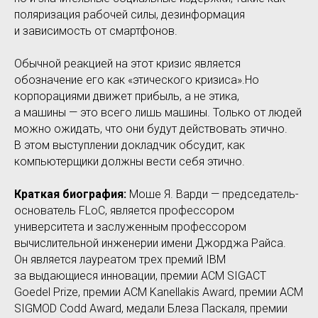
поляризация рабочей силы, дезинформация
и зависимость от смартфонов.
Обычной реакцией на этот кризис является
обозначение его как «этического кризиса».Но
корпорациями движет прибыль, а не этика,
а машины — это всего лишь машины. Только от людей
можно ожидать, что они будут действовать этично.
В этом выступлении докладчик обсудит, как
компьютерщики должны вести себя этично.
Краткая биография:
Моше Я. Варди — председатель-
основатель FLoC, является профессором
университета и заслуженным профессором
вычислительной инженерии имени Джорджа Райса.
Он является лауреатом трех премий IBM
за выдающиеся инновации, премии ACM SIGACT
Goedel Prize, премии ACM Kanellakis Award, премии ACM
SIGMOD Codd Award, медали Блеза Паскаля, премии