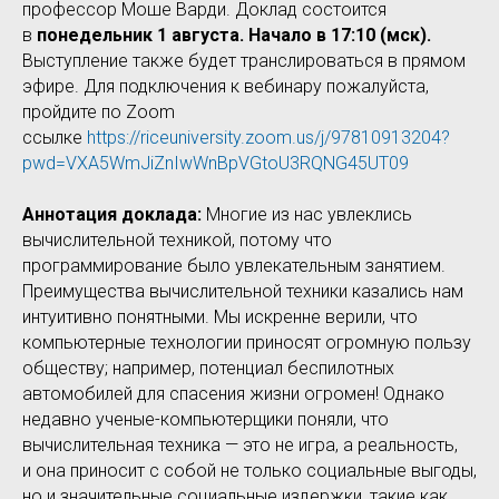
профессор Моше Варди. Доклад состоится
в
понедельник 1 августа. Начало в 17:10 (мск).
Выступление также будет транслироваться в прямом
эфире. Для подключения к вебинару пожалуйста,
пройдите по Zoom
ссылке
https://riceuniversity.zoom.us/j/97810913204?
pwd=VXA5WmJiZnIwWnBpVGtoU3RQNG45UT09
Аннотация доклада:
Многие из нас увлеклись
вычислительной техникой, потому что
программирование было увлекательным занятием.
Преимущества вычислительной техники казались нам
интуитивно понятными. Мы искренне верили, что
компьютерные технологии приносят огромную пользу
обществу; например, потенциал беспилотных
автомобилей для спасения жизни огромен! Однако
недавно ученые-компьютерщики поняли, что
вычислительная техника — это не игра, а реальность,
и она приносит с собой не только социальные выгоды,
но и значительные социальные издержки, такие как