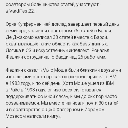
соавтором большинства статей, участвуют
в VardiFest22.
Орна Купферман, чей доклад завершает первый день
семинара, является соавтором 75 статей с Варди.
Де Джакомо написал 38 статей вместе с Варди,
охватывающих такие области, как базы данных,
Логика в CS и искусственный интеллект. Рональд
Феджин сотрудничал с Варди над 26 работами.
Феджин сказал: «Мы с Моше были близкими друзьями
и коллегами с тех пор, как он впервые пришел в IBM
в 1983 году, и по сей день. Хотя Моше ушел из IBM
в Райс в 1993 году, он изо всех сил старался
поддерживать со мной связь, и мы до сих пор часто
созваниваемся. Мы вместе написали почти 30 статей
и в соавторстве с Джо Халперном и Йорамом
Мозесом написали книгу».