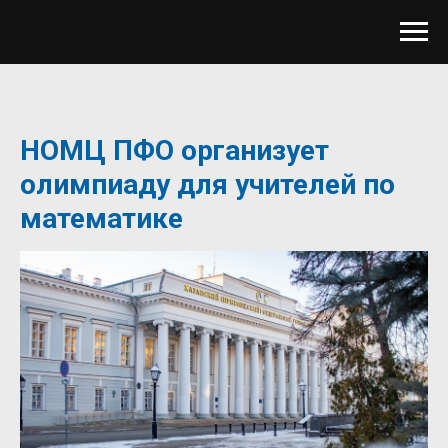
НОМЦ ПФО организует
олимпиаду для учителей по
математике